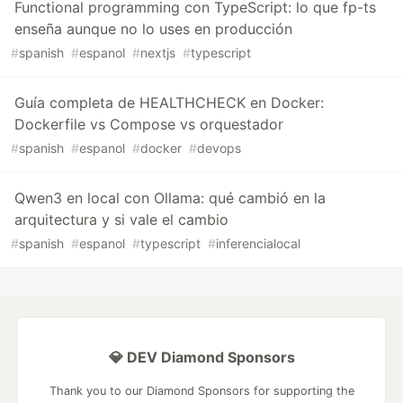
Functional programming con TypeScript: lo que fp-ts
enseña aunque no lo uses en producción
#
spanish
#
espanol
#
nextjs
#
typescript
Guía completa de HEALTHCHECK en Docker:
Dockerfile vs Compose vs orquestador
#
spanish
#
espanol
#
docker
#
devops
Qwen3 en local con Ollama: qué cambió en la
arquitectura y si vale el cambio
#
spanish
#
espanol
#
typescript
#
inferencialocal
💎 DEV Diamond Sponsors
Thank you to our Diamond Sponsors for supporting the