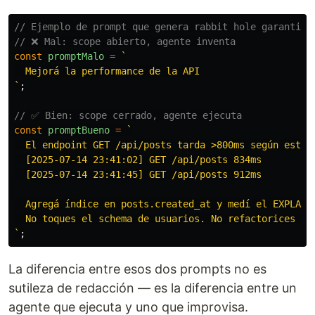
// Ejemplo de prompt que genera rabbit hole garantiza
// ❌ Mal: scope abierto, agente inventa
const
promptMalo
=
`

  Mejorá la performance de la API

`
;
// ✅ Bien: scope cerrado, agente ejecuta
const
promptBueno
=
`

  El endpoint GET /api/posts tarda >800ms según estos 
  [2025-07-14 23:41:02] GET /api/posts 834ms

  [2025-07-14 23:41:45] GET /api/posts 912ms

  Agregá índice en posts.created_at y medí el EXPLAIN 
  No toques el schema de usuarios. No refactorices nad
`
;
La diferencia entre esos dos prompts no es
sutileza de redacción — es la diferencia entre un
agente que ejecuta y uno que improvisa.