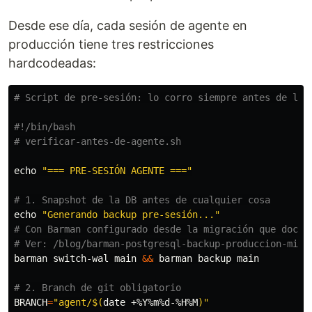
Desde ese día, cada sesión de agente en
producción tiene tres restricciones
hardcodeadas:
# Script de pre-sesión: lo corro siempre antes de lar
#!/bin/bash
# verificar-antes-de-agente.sh
echo
"=== PRE-SESIÓN AGENTE ==="
# 1. Snapshot de la DB antes de cualquier cosa
echo
"Generando backup pre-sesión..."
# Con Barman configurado desde la migración que docum
# Ver: /blog/barman-postgresql-backup-produccion-migr
barman switch-wal main 
&&
 barman backup main

# 2. Branch de git obligatorio
BRANCH
=
"agent/
$(
date
 +%Y%m%d-%H%M
)
"