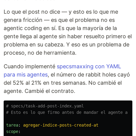
Lo que el post no dice — y esto es lo que me
genera fricción — es que el problema no es
agentic coding en sí. Es que la mayoría de la
gente llega al agente sin haber resuelto primero el
problema en su cabeza. Y eso es un problema de
proceso, no de herramienta.
Cuando implementé
specsmaxxing con YAML
para mis agentes
, el número de rabbit holes cayó
del 52% al 21% en tres semanas. No cambié el
agente. Cambié el contrato.
# specs/task-add-post-index.yaml
# Esto es lo que firmo antes de mandar el agente a tr
tarea
:
agregar-indice-posts-created-at
scope
: