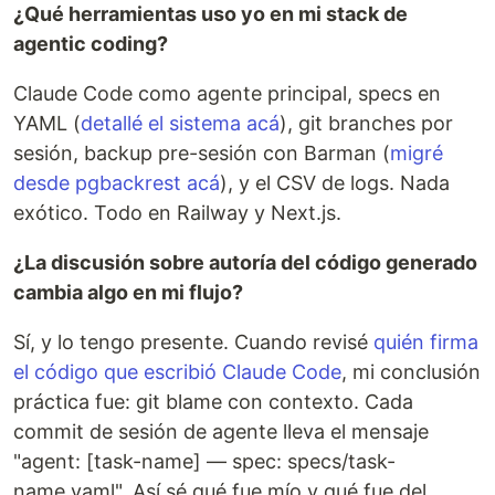
¿Qué herramientas uso yo en mi stack de
agentic coding?
Claude Code como agente principal, specs en
YAML (
detallé el sistema acá
), git branches por
sesión, backup pre-sesión con Barman (
migré
desde pgbackrest acá
), y el CSV de logs. Nada
exótico. Todo en Railway y Next.js.
¿La discusión sobre autoría del código generado
cambia algo en mi flujo?
Sí, y lo tengo presente. Cuando revisé
quién firma
el código que escribió Claude Code
, mi conclusión
práctica fue: git blame con contexto. Cada
commit de sesión de agente lleva el mensaje
"agent: [task-name] — spec: specs/task-
name.yaml". Así sé qué fue mío y qué fue del