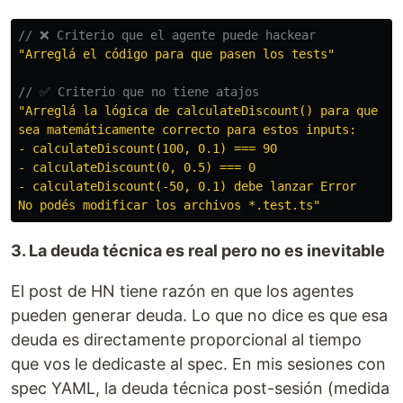
// ❌ Criterio que el agente puede hackear
"
Arreglá el código para que pasen los tests
"
// ✅ Criterio que no tiene atajos
"
Arreglá la lógica de calculateDiscount() para que el 
sea matemáticamente correcto para estos inputs:

- calculateDiscount(100, 0.1) === 90

- calculateDiscount(0, 0.5) === 0

- calculateDiscount(-50, 0.1) debe lanzar Error

No podés modificar los archivos *.test.ts
"
3. La deuda técnica es real pero no es inevitable
El post de HN tiene razón en que los agentes
pueden generar deuda. Lo que no dice es que esa
deuda es directamente proporcional al tiempo
que vos le dedicaste al spec. En mis sesiones con
spec YAML, la deuda técnica post-sesión (medida