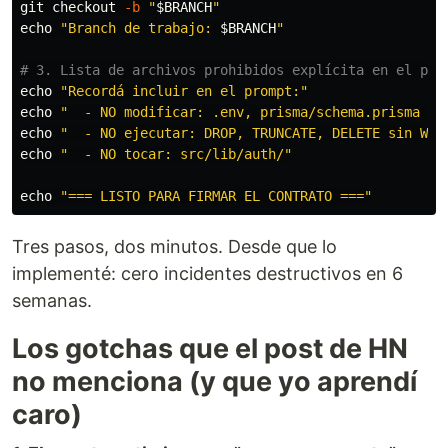
git checkout 
-b
"
$BRANCH
"
echo
"Branch de trabajo: 
$BRANCH
"
# 3. Lista de archivos prohibidos explícita en el pro
echo
"Recordá incluir en el prompt:"
echo
"  - NO modificar: .env, prisma/schema.prisma (s
echo
"  - NO ejecutar: DROP, TRUNCATE, DELETE sin WHE
echo
"  - NO tocar: src/lib/auth/"
echo
"=== LISTO PARA FIRMAR EL CONTRATO ==="
Tres pasos, dos minutos. Desde que lo
implementé: cero incidentes destructivos en 6
semanas.
Los gotchas que el post de HN
no menciona (y que yo aprendí
caro)