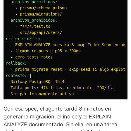
archivos_permitidos
:
-
prisma/schema.prisma
-
prisma/migrations/
archivos_prohibidos
:
-
"
**/*.test.ts"
-
src/app/api/users/
criterio_exito
:
-
EXPLAIN ANALYZE muestra Bitmap Index Scan en post
-
tiempo_respuesta_p95 < 300ms
-
cero tests rotos
rollback
:
-
prisma migrate reset --skip-seed si algo explota
contexto
:
|
Railway PostgreSQL 15.4
Tabla posts: 47k filas, crecimiento ~200/día
Sin particionamiento activo
Con esa spec, el agente tardó 8 minutos en
generar la migración, el índice y el EXPLAIN
ANALYZE documentado. Sin ella, en una tarea