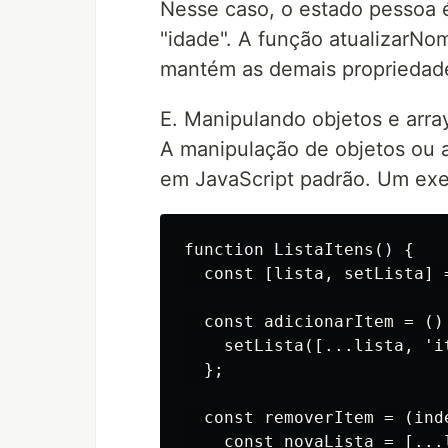
Nesse caso, o estado pessoa 
"idade". A função atualizarNo
mantém as demais propriedad
E. Manipulando objetos e arra
A manipulação de objetos ou 
em JavaScript padrão. Um ex
function ListaItens() {

  const [lista, setLista] 
  const adicionarItem = () 
    setLista([...lista, 'it
  };

  const removerItem = (inde
    const novaLista = [...l