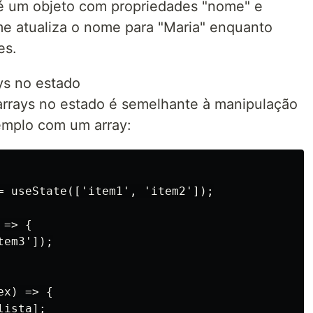
é um objeto com propriedades "nome" e
me atualiza o nome para "Maria" enquanto
es.
ys no estado
arrays no estado é semelhante à manipulação
emplo com um array:
= useState(['item1', 'item2']);

=> {

em3']);

x) => {

ista];
