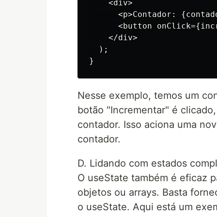
    <div>

      <p>Contador: {contado
      <button onClick={inc
    </div>

  );

Nesse exemplo, temos um cont
botão "Incrementar" é clicado
contador. Isso aciona uma nov
contador.
D. Lidando com estados comp
O useState também é eficaz p
objetos ou arrays. Basta forne
o useState. Aqui está um exe