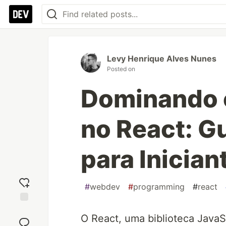
Levy Henrique Alves Nunes
Posted on
Dominando 
no React: G
para Inician
#
webdev
#
programming
#
react
Add
O React, uma biblioteca JavaS
reaction