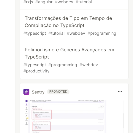
#
rxjs
#
angular
#
webdev
#
tutorial
Transformações de Tipo em Tempo de
Compilação no TypeScript
#
typescript
#
tutorial
#
webdev
#
programming
Polimorfismo e Generics Avançados em
TypeScript
#
typescript
#
programming
#
webdev
#
productivity
Sentry
PROMOTED