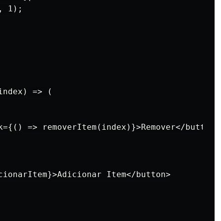
 1);

ndex) => (

k={() => removerItem(index)}>Remover</button>

cionarItem}>Adicionar Item</button>
