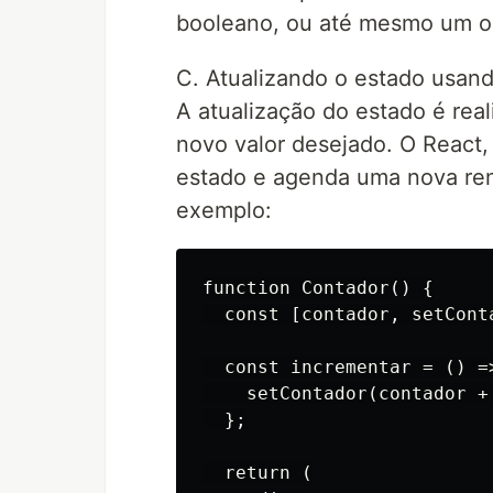
booleano, ou até mesmo um ob
C. Atualizando o estado usan
A atualização do estado é re
novo valor desejado. O React,
estado e agenda uma nova re
exemplo:
function Contador() {

  const [contador, setCont
  const incrementar = () =>
    setContador(contador + 
  };

  return (
