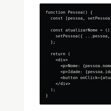
function Pessoa() {

  const [pessoa, setPessoa
  const atualizarNome = () 
    setPessoa({ ...pessoa, 
  };

  return (

    <div>

      <p>Nome: {pessoa.nome
      <p>Idade: {pessoa.ida
      <button onClick={atu
    </div>

  );
