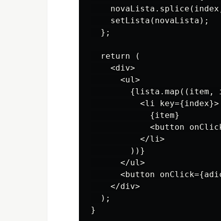
    novaLista.splice(index,
    setLista(novaLista);

  };

  return (

    <div>

      <ul>

        {lista.map((item, i
          <li key={index}>

            {item}

            <button onClic
          </li>

        ))}

      </ul>

      <button onClick={adi
    </div>

  );
