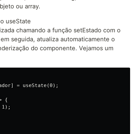
jeto ou array.
do useState
alizada chamando a função setEstado com o
 em seguida, atualiza automaticamente o
nderização do componente. Vejamos um
ador] = useState(0);

 {

1);
