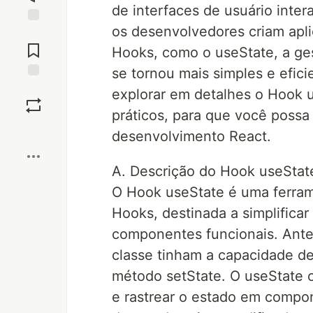
de interfaces de usuário inte
os desenvolvedores criam apl
Jump to
Comments
Hooks, como o useState, a ge
se tornou mais simples e efic
Save
explorar em detalhes o Hook 
práticos, para que você possa
Boost
desenvolvimento React.
A. Descrição do Hook useStat
O Hook useState é uma ferram
Hooks, destinada a simplifica
componentes funcionais. Ant
classe tinham a capacidade de
método setState. O useState o
e rastrear o estado em compon