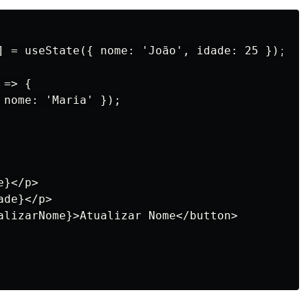
] = useState({ nome: 'João', idade: 25 });

=> {

nome: 'Maria' });

}</p>

de}</p>

alizarNome}>Atualizar Nome</button>
