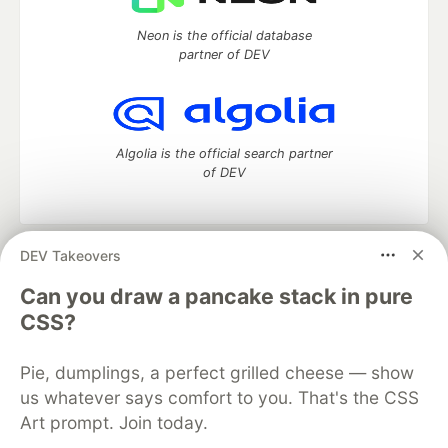
Neon is the official database
partner of DEV
Algolia is the official search partner
of DEV
DEV Takeovers
DEV Community
— A space to discuss and keep up software
development and manage your software career
Can you draw a pancake stack in pure
Home
DEV Challenges
DEV++
Videos
CSS?
DEV Education Tracks
DEV Help
Advertise on DEV
Organization Accounts
DEV Showcase
About
Contact
Pie, dumplings, a perfect grilled cheese — show
Free Postgres Database
DEV Shop
MLH
Code of Conduct
Privacy Policy
Terms of Use
us whatever says comfort to you. That's the CSS
Built on
Forem
— the
open source
software that powers
DEV
Art prompt. Join today.
and other inclusive communities.