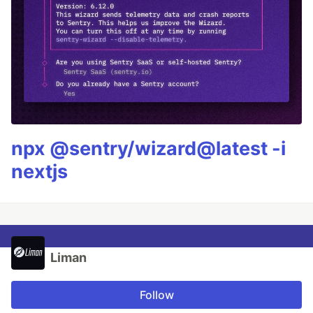
npx @sentry/wizard@latest -i
nextjs
Liman
Follow