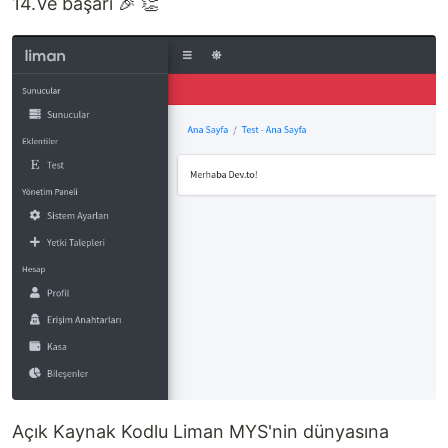
14.Ve başarı 🎉 👏
Açık Kaynak Kodlu Liman MYS'nin dünyasına