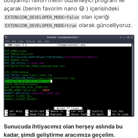
dosyamızı favori metin düzenleyici program ile
açarak (benim favorim nano 😃 ) içerisindeki
olan içeriği
EXTENSION_DEVELOPER_MODE=false
olarak güncelliyoruz.
EXTENSION_DEVELOPER_MODE=true
Sunucuda ihtiyacımız olan herşey aslında bu
kadar, şimdi geliştirme aracımıza geçelim.