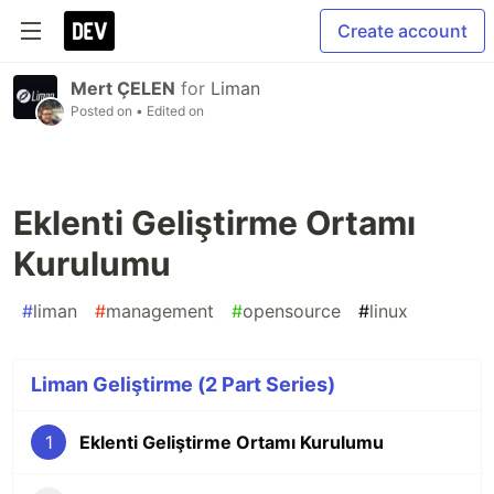
Create account
Mert ÇELEN
for
Liman
Posted on
• Edited on
Eklenti Geliştirme Ortamı
Kurulumu
#
liman
#
management
#
opensource
#
linux
Liman Geliştirme (2 Part Series)
1
Eklenti Geliştirme Ortamı Kurulumu