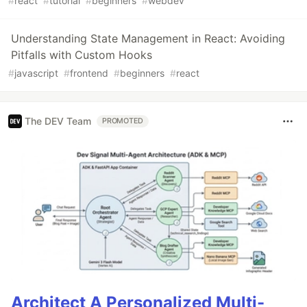
#
react
#
tutorial
#
beginners
#
webdev
Understanding State Management in React: Avoiding
Pitfalls with Custom Hooks
#
javascript
#
frontend
#
beginners
#
react
The DEV Team
PROMOTED
Architect A Personalized Multi-