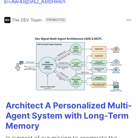
si=Aw48p9sJ_A8bHRkn
The DEV Team
PROMOTED
Architect A Personalized Multi-
Agent System with Long-Term
Memory
In support of our mission to accelerate the