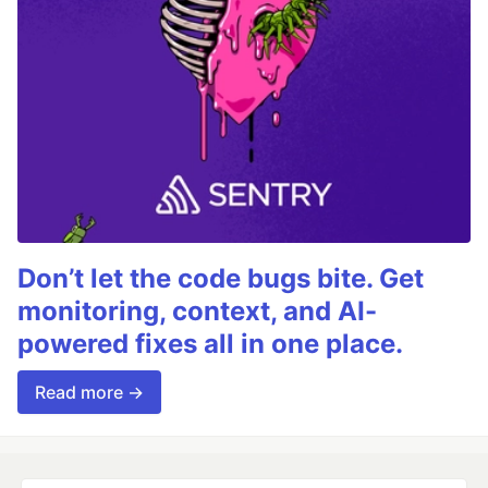
Don’t let the code bugs bite. Get
monitoring, context, and AI-
powered fixes all in one place.
Read more →