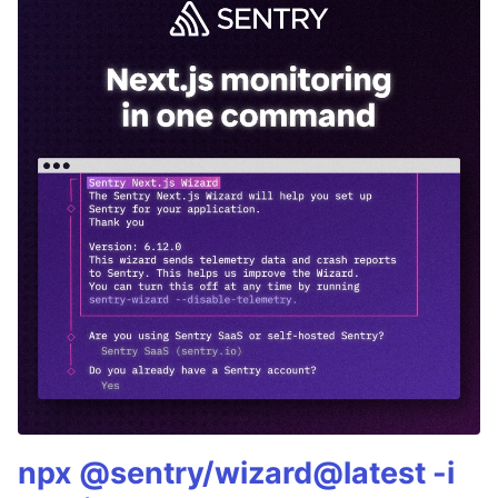
npx @sentry/wizard@latest -i