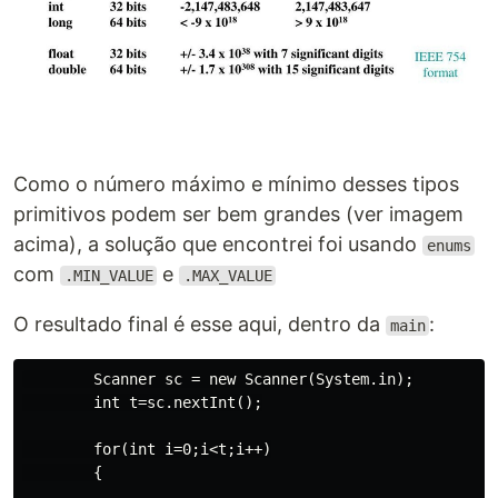
Como o número máximo e mínimo desses tipos
primitivos podem ser bem grandes (ver imagem
acima), a solução que encontrei foi usando
enums
com
e
.MIN_VALUE
.MAX_VALUE
O resultado final é esse aqui, dentro da
:
main
        Scanner sc = new Scanner(System.in);

        int t=sc.nextInt();

        for(int i=0;i<t;i++)

        {
