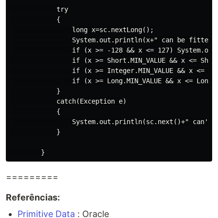
            try

            {

                long x=sc.nextLong();

                System.out.println(x+" can be fitted i
                if (x >= -128 && x <= 127) System.out.
                if (x >= Short.MIN_VALUE && x <= Short
                if (x >= Integer.MIN_VALUE && x <= Int
                if (x >= Long.MIN_VALUE && x <= Long.M
            }

            catch(Exception e)

            {

                System.out.println(sc.next()+" can't b
            }

=========
Referências:
Primitive Data
: Oracle