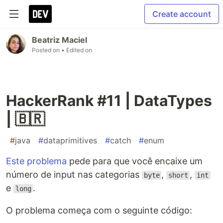
Create account
Beatriz Maciel
Posted on
• Edited on
HackerRank #11 | DataTypes
| 🇧🇷
#
java
#
dataprimitives
#
catch
#
enum
Este problema
pede para que você encaixe um
número de input nas categorias
,
,
byte
short
int
e
.
long
O problema começa com o seguinte código: