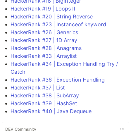
HackerRank #18 | BigInteger
HackerRank #19 | Loops II
HackerRank #20 | String Reverse
HackerRank #23 | Instanceof keyword
HackerRank #26 | Generics
HackerRank #27 | 1D Array
HackerRank #28 | Anagrams
HackerRank #33 | Arraylist
HackerRank #34 | Exception Handling Try /
Catch
HackerRank #36 | Exception Handling
HackerRank #37 | List
HackerRank #38 | SubArray
HackerRank #39 | HashSet
HackerRank #40 | Java Dequeue
DEV Community