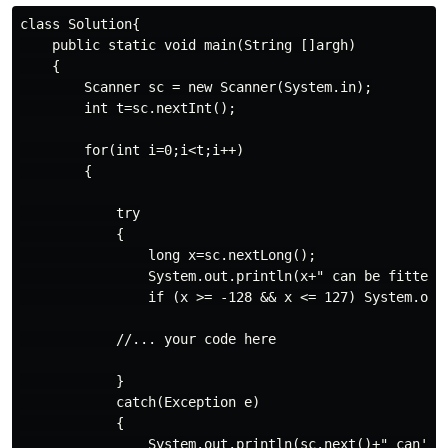
class Solution{

    public static void main(String []argh)

    {

        Scanner sc = new Scanner(System.in);

        int t=sc.nextInt();

        for(int i=0;i<t;i++)

        {

            try

            {

                long x=sc.nextLong();

                System.out.println(x+" can be fitted i
                if (x >= -128 && x <= 127) System.out.
            //... your code here

            }

            catch(Exception e)

            {

                System.out.println(sc.next()+" can't b