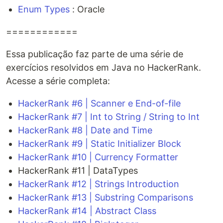
Enum Types
: Oracle
============
Essa publicação faz parte de uma série de
exercícios resolvidos em Java no HackerRank.
Acesse a série completa:
HackerRank #6 | Scanner e End-of-file
HackerRank #7 | Int to String / String to Int
HackerRank #8 | Date and Time
HackerRank #9 | Static Initializer Block
HackerRank #10 | Currency Formatter
HackerRank #11 | DataTypes
HackerRank #12 | Strings Introduction
HackerRank #13 | Substring Comparisons
HackerRank #14 | Abstract Class