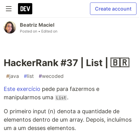
Create account
Beatriz Maciel
Posted on
• Edited on
HackerRank #37 | List | 🇧🇷
#
java
#
list
#
wecoded
Este exercício
pede para fazermos e
manipularmos uma
.
List
O primeiro input (n) denota a quantidade de
elementos dentro de um array. Depois, incluímos
um a um desses elementos.