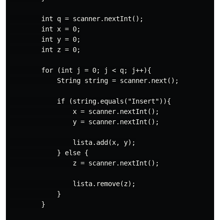
        int q = scanner.nextInt();

        int x = 0;

        int y = 0;

        int z = 0;

        for (int j = 0; j < q; j++){

            String string = scanner.next();

            if (string.equals("Insert")){

                x = scanner.nextInt();

                y = scanner.nextInt();

                lista.add(x, y);

            } else {

                z = scanner.nextInt();

                lista.remove(z);

            }

        }
