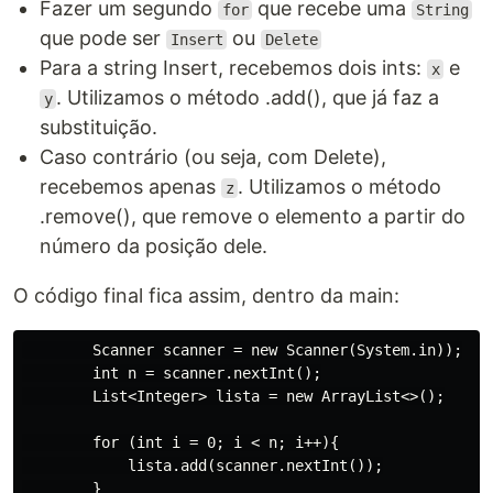
Fazer um segundo
que recebe uma
for
String
que pode ser
ou
Insert
Delete
Para a string Insert, recebemos dois ints:
e
x
. Utilizamos o método .add(), que já faz a
y
substituição.
Caso contrário (ou seja, com Delete),
recebemos apenas
. Utilizamos o método
z
.remove(), que remove o elemento a partir do
número da posição dele.
O código final fica assim, dentro da main:
        Scanner scanner = new Scanner(System.in));

        int n = scanner.nextInt();

        List<Integer> lista = new ArrayList<>();

        for (int i = 0; i < n; i++){

            lista.add(scanner.nextInt());

        }
