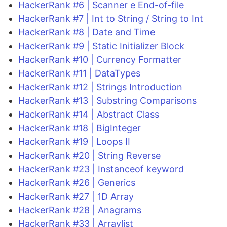
HackerRank #6 | Scanner e End-of-file
HackerRank #7 | Int to String / String to Int
HackerRank #8 | Date and Time
HackerRank #9 | Static Initializer Block
HackerRank #10 | Currency Formatter
HackerRank #11 | DataTypes
HackerRank #12 | Strings Introduction
HackerRank #13 | Substring Comparisons
HackerRank #14 | Abstract Class
HackerRank #18 | BigInteger
HackerRank #19 | Loops II
HackerRank #20 | String Reverse
HackerRank #23 | Instanceof keyword
HackerRank #26 | Generics
HackerRank #27 | 1D Array
HackerRank #28 | Anagrams
HackerRank #33 | Arraylist