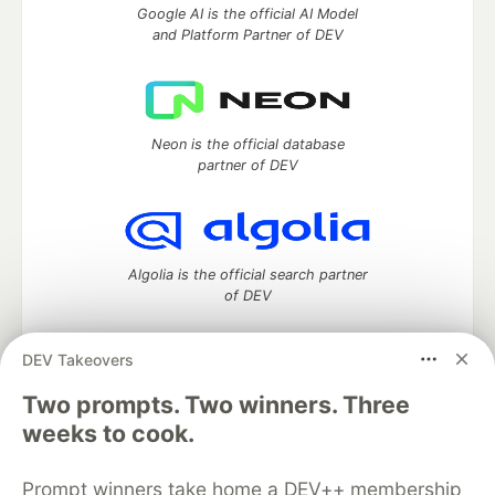
Google AI is the official AI Model
and Platform Partner of DEV
Neon is the official database
partner of DEV
Algolia is the official search partner
of DEV
DEV Takeovers
Two prompts. Two winners. Three
DEV Community
— A space to discuss and keep up software
development and manage your software career
weeks to cook.
Home
DEV Challenges
DEV++
Videos
DEV Education Tracks
DEV Help
Advertise on DEV
Prompt winners take home a DEV++ membership
Organization Accounts
DEV Showcase
About
Contact