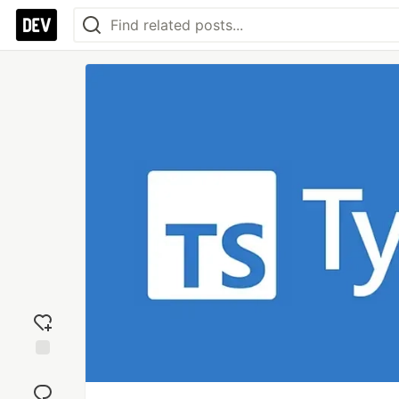
Add
reaction