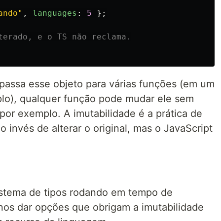
ando
"
,
languages
:
5
};
terado, e o TS não reclama.
passa esse objeto para várias funções (em um
lo), qualquer função pode mudar ele sem
por exemplo. A imutabilidade é a prática de
 invés de alterar o original, mas o JavaScript
istema de tipos rodando em tempo de
 nos dar opções que obrigam a imutabilidade