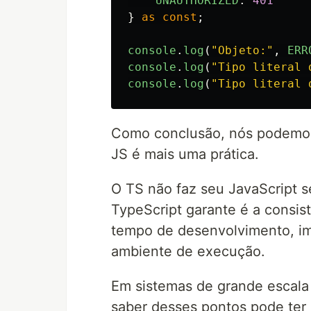
UNAUTHORIZED
:
401
}
as
const
;
console
.
log
(
"
Objeto:
"
,
ERR
console
.
log
(
"
Tipo literal 
console
.
log
(
"
Tipo literal 
Como conclusão, nós podemos 
JS é mais uma prática.
O TS não faz seu JavaScript 
TypeScript garante é a consi
tempo de desenvolvimento, i
ambiente de execução.
Em sistemas de grande escala
saber desses pontos pode ter d