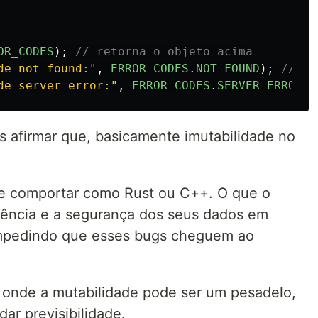
OR_CODES
);
// retorna o objeto acima
de not found:
"
,
ERROR_CODES
.
NOT_FOUND
);
// Ti
de server error:
"
,
ERROR_CODES
.
SERVER_ERROR
);
afirmar que, basicamente imutabilidade no
se comportar como Rust ou C++. O que o
stência e a segurança dos seus dados em
mpedindo que esses bugs cheguem ao
 onde a mutabilidade pode ser um pesadelo,
ar previsibilidade.