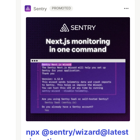
Sentry
PROMOTED
npx @sentry/wizard@latest