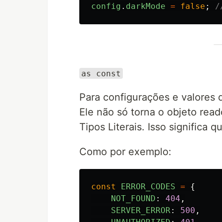
config
.
darkMode
=
false
;
/
as const
Para configurações e valores 
Ele não só torna o objeto rea
Tipos Literais. Isso significa q
Como por exemplo:
const
ERROR_CODES
=
{
NOT_FOUND
:
404
,
SERVER_ERROR
:
500
,