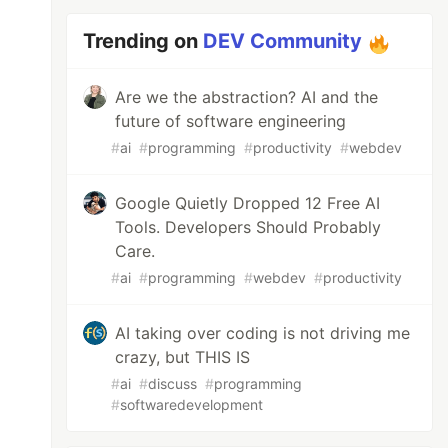
Trending on
DEV Community
Are we the abstraction? AI and the
future of software engineering
#
ai
#
programming
#
productivity
#
webdev
Google Quietly Dropped 12 Free AI
Tools. Developers Should Probably
Care.
#
ai
#
programming
#
webdev
#
productivity
AI taking over coding is not driving me
crazy, but THIS IS
#
ai
#
discuss
#
programming
#
softwaredevelopment