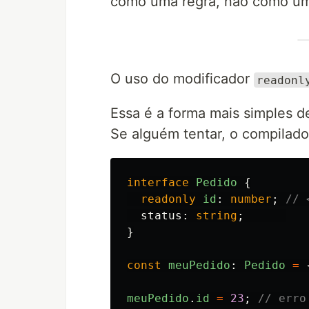
como uma regra, não como um
O uso do modificador
readonl
Essa é a forma mais simples d
Se alguém tentar, o compilador
interface
Pedido
{
readonly
id
:
number
;
// 
status
:
string
;
}
const
meuPedido
:
Pedido
=
meuPedido
.
id
=
23
;
// erro