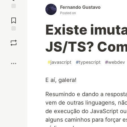
Fernando Gustavo
Posted on
Jump to
Comments
Existe imut
Save
JS/TS? Com
Boost
#
javascript
#
typescript
#
webdev
E aí, galera!
Resumindo e dando a resposta
vem de outras linguagens, não
de execução do JavaScript ou
alguns caminhos para forçar es