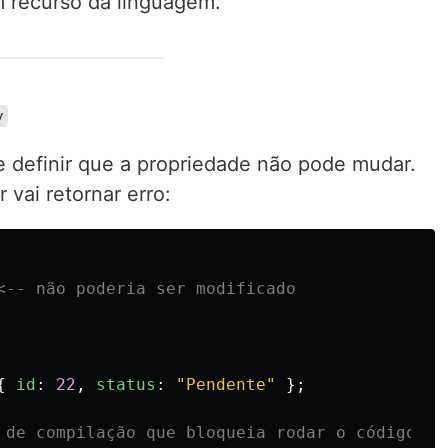
 recurso da linguagem.
y
e definir que a propriedade não pode mudar.
 vai retornar erro:
<-- não poderia ser modificado
{
id
:
22
,
status
:
"
Pendente
"
};
 de compilação que bloqueia rodar o código