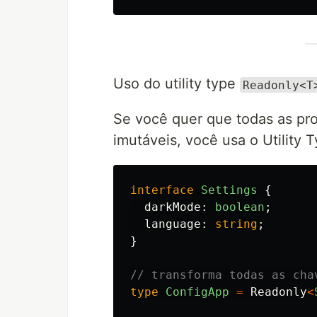
Uso do utility type
Readonly<T
Se você quer que todas as pro
imutáveis, você usa o Utility 
interface
Settings
{
darkMode
:
boolean
;
language
:
string
;
}
// transforma todas as cha
type
ConfigApp
=
Readonly
<