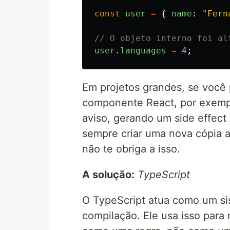
const
user
=
{
name
:
"
Fern
// O objeto interno foi al
user
.
languages
=
4
;
Em projetos grandes, se você 
componente React, por exemp
aviso, gerando um side effect 
sempre criar uma nova cópia ao
não te obriga a isso.
A solução:
TypeScript
O TypeScript atua como um s
compilação. Ele usa isso para