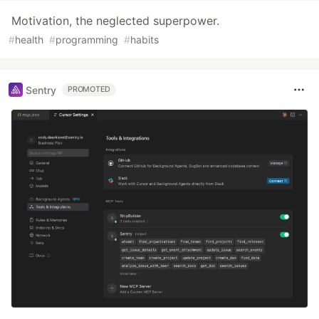
Motivation, the neglected superpower.
#
health
#
programming
#
habits
Sentry
PROMOTED