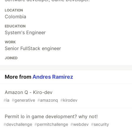
LOCATION
Colombia
EDUCATION
System's Engineer
WORK
Senior FullStack engineer
JOINED
More from
Andres Ramirez
Amazon Q - Kiro-dev
#
ia
#
generative
#
amazonq
#
kirodev
Permit Io in game development? why not!
#
devchallenge
#
permitchallenge
#
webdev
#
security