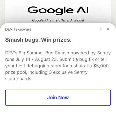
Google AI is the official AI Model
and Platform Partner of DEV
DEV Takeovers
Smash bugs. Win prizes.
Neon is the official database
DEV's Big Summer Bug Smash powered by Sentry
partner of DEV
runs July 14 - August 23. Submit a bug fix or tell
your best debugging story for a shot at a $5,000
prize pool, including 3 exclusive Sentry
skateboards.
Algolia is the official search partner
of DEV
Join Now
DEV Community
— A space to discuss and keep up software