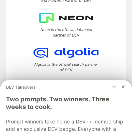
and Platform Partner of DEV
Neon is the official database
partner of DEV
Algolia is the official search partner
of DEV
DEV Takeovers
DEV Community
— A space to discuss and keep up software
Two prompts. Two winners. Three
development and manage your software career
weeks to cook.
Home
DEV Challenges
DEV++
Videos
DEV Education Tracks
DEV Help
Advertise on DEV
Prompt winners take home a DEV++ membership
Organization Accounts
DEV Showcase
About
Contact
and an exclusive DEV badge. Everyone with a
Free Postgres Database
DEV Shop
MLH