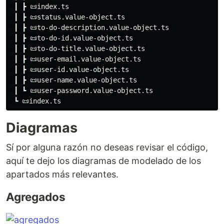
 ┃ ┣ 📜index.ts

 ┃ ┣ 📜status.value-object.ts

 ┃ ┣ 📜to-do-description.value-object.ts

 ┃ ┣ 📜to-do-id.value-object.ts

 ┃ ┣ 📜to-do-title.value-object.ts

 ┃ ┣ 📜user-email.value-object.ts

 ┃ ┣ 📜user-id.value-object.ts

 ┃ ┣ 📜user-name.value-object.ts

 ┃ ┗ 📜user-password.value-object.ts

Diagramas
Sí por alguna razón no deseas revisar el código,
aquí te dejo los diagramas de modelado de los
apartados más relevantes.
Agregados