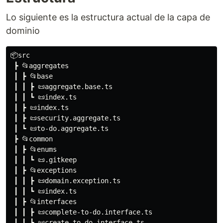
Lo siguiente es la estructura actual de la capa de
dominio
📦src

 ┣ 📂aggregates

 ┃ ┣ 📂base

 ┃ ┃ ┣ 📜aggregate.base.ts

 ┃ ┃ ┗ 📜index.ts

 ┃ ┣ 📜index.ts

 ┃ ┣ 📜security.aggregate.ts

 ┃ ┗ 📜to-do.aggregate.ts

 ┣ 📂common

 ┃ ┣ 📂enums

 ┃ ┃ ┗ 📜.gitkeep

 ┃ ┣ 📂exceptions

 ┃ ┃ ┣ 📜domain.exception.ts

 ┃ ┃ ┗ 📜index.ts

 ┃ ┣ 📂interfaces

 ┃ ┃ ┣ 📜complete-to-do.interface.ts

 ┃ ┃ ┣ 📜create-to-do.interface.ts
