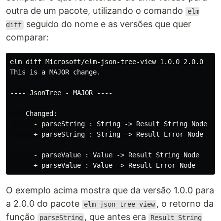
outra de um pacote, utilizando o comando
elm
seguido do nome e as versões que quer
diff
comparar:
elm diff Microsoft/elm-json-tree-view 1.0.0 2.0.0

This is a MAJOR change.

---- JsonTree - MAJOR ----

    Changed:

      - parseString : String -> Result String Node

      + parseString : String -> Result Error Node

      - parseValue : Value -> Result String Node

O exemplo acima mostra que da versão 1.0.0 para
a 2.0.0 do pacote
, o retorno da
elm-json-tree-view
função
, que antes era
parseString
Result String