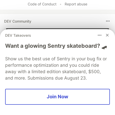
Like
Code of Conduct
•
Report abuse
DEV Community
DEV Takeovers
Want a glowing Sentry skateboard? 🛹
Show us the best use of Sentry in your bug fix or
performance optimization and you could ride
away with a limited edition skateboard, $500,
and more. Submissions due August 23.
Build Apps with Google AI
Studio 🧱
Join Now
This track will guide you through Google AI
Studio's new "Build apps with Gemini" feature,
where you can turn a simple text prompt into a