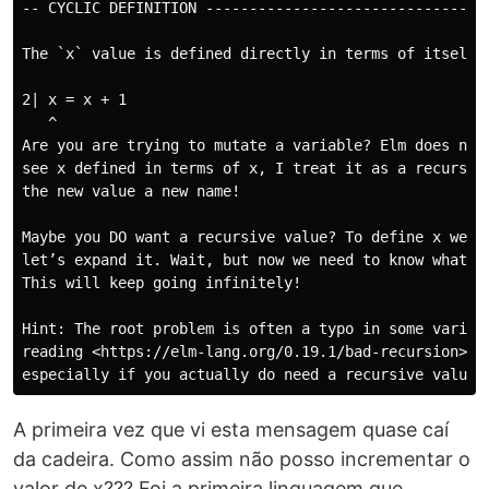
-- CYCLIC DEFINITION ---------------------------------
The `x` value is defined directly in terms of itself, 
2| x = x + 1

   ^

Are you are trying to mutate a variable? Elm does not 
see x defined in terms of x, I treat it as a recursive
the new value a new name!

Maybe you DO want a recursive value? To define x we ne
let’s expand it. Wait, but now we need to know what x 
This will keep going infinitely!

Hint: The root problem is often a typo in some variabl
reading <https://elm-lang.org/0.19.1/bad-recursion> fo
A primeira vez que vi esta mensagem quase caí
da cadeira. Como assim não posso incrementar o
valor de x??? Foi a primeira linguagem que