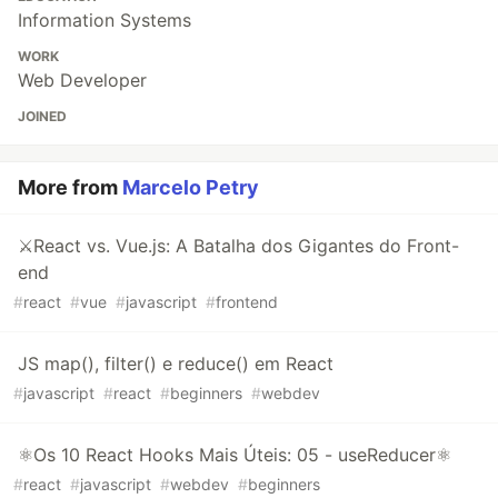
Information Systems
WORK
Web Developer
JOINED
More from
Marcelo Petry
⚔React vs. Vue.js: A Batalha dos Gigantes do Front-
end
#
react
#
vue
#
javascript
#
frontend
JS map(), filter() e reduce() em React
#
javascript
#
react
#
beginners
#
webdev
⚛Os 10 React Hooks Mais Úteis: 05 - useReducer⚛
#
react
#
javascript
#
webdev
#
beginners