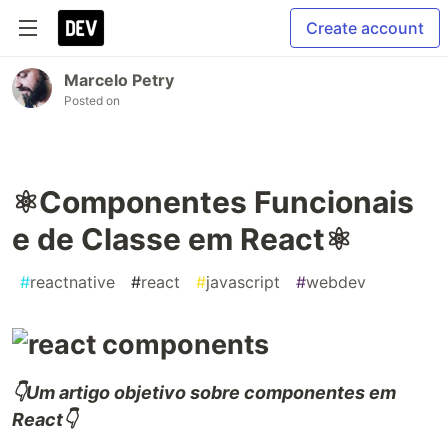
Create account
Marcelo Petry
Posted on
⚛️Componentes Funcionais
e de Classe em React⚛️
#
reactnative
#
react
#
javascript
#
webdev
👇Um artigo objetivo sobre componentes em
React👇