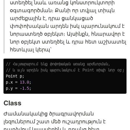
ստեղծել նաև առանց կոնստրուկտորի
օգտագործման։ Քանի որ տվյալ տիպն
արժեքային է, դրա ցանկացած
փոփոխական արդեն իսկ պարունակում է
նորաստեղծ օբյեկտ։ Այսինքն, հնարավոր է
նոր օբյեկտ ստեղծել և դրա հետ աշխատել
հետևյալ կերպ՝
// Հայտարարում ենք փոփոխական առանց արժևորման,
// և այն արդեն իսկ պարունակում է Point տիպի նոր օբյեկ
Point
p
;
p
.
x
=
13.0
;
p
.
y
=
-
1.5
;
Class
Ժամանակակից ծրագրավորման
լեզուներում շատ մեծ ուշադրություն է
դարձվում կլասսերին և դրանց հետ