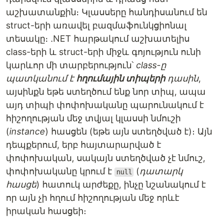
աշխատանքին։ Կլասսերը հանդիսանում են
struct-երի առավել բազմաֆունկցիոնալ
տեսակը։ .NET հարթակում աշխատելիս
class-երի և struct-երի միջև գոյություն ունի
կարևոր մի տարբերություն՝
class-ը
պատկանում է
հղումային տիպերի
դասին
,
այսինքն եթե ստեղծում ենք նոր տիպ, ապա
այդ տիպի փոփոխականը պարունակում է
հիշողության մեջ տվյալ կլասսի նմուշի
(
instance
) հասցեն (եթե այն ստեղծված է)։ Այն
դեպքերում, երբ հայտարարված է
փոփոխական, սակայն ստեղծված չէ նմուշ,
փոփոխականը կրում է
(
դատարկ
null
հասցե
) հատուկ արժեքը, ինչը նշանակում է
որ այն չի հղում հիշողության մեջ որևէ
իրական հասցեի։