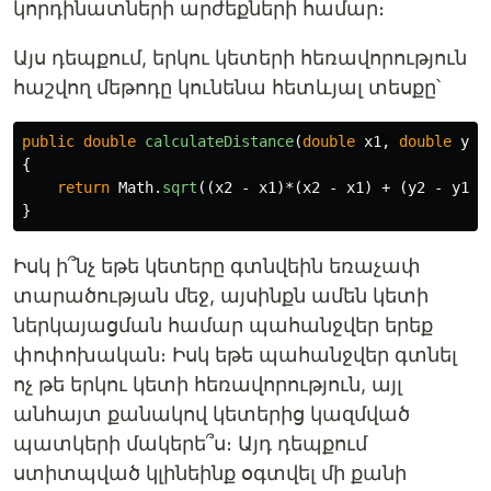
կորդինատների արժեքների համար։
Այս դեպքում, երկու կետերի հեռավորություն
հաշվող մեթոդը կունենա հետևյալ տեսքը՝
public
double
calculateDistance
(
double
x1
,
double
y1
,
{
return
Math
.
sqrt
((
x2
-
x1
)*(
x2
-
x1
)
+
(
y2
-
y1
)*
}
Իսկ ի՞նչ եթե կետերը գտնվեին եռաչափ
տարածության մեջ, այսինքն ամեն կետի
ներկայացման համար պահանջվեր երեք
փոփոխական։ Իսկ եթե պահանջվեր գտնել
ոչ թե երկու կետի հեռավորություն, այլ
անհայտ քանակով կետերից կազմված
պատկերի մակերե՞ս։ Այդ դեպքում
ստիտպված կլինեինք օգտվել մի քանի