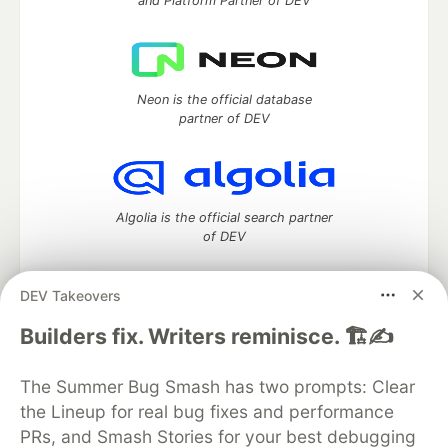
and Platform Partner of DEV
Neon is the official database
partner of DEV
Algolia is the official search partner
of DEV
DEV Takeovers
DEV Community
— A space to discuss and keep up software
Builders fix. Writers reminisce. 🏗️✍️
development and manage your software career
Home
DEV Challenges
DEV++
Videos
The Summer Bug Smash has two prompts: Clear
DEV Education Tracks
DEV Help
Advertise on DEV
the Lineup for real bug fixes and performance
Organization Accounts
DEV Showcase
About
Contact
PRs, and Smash Stories for your best debugging
Free Postgres Database
DEV Shop
MLH