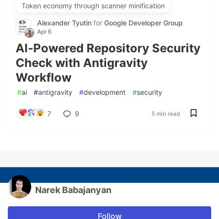
Token economy through scanner minification
Alexander Tyutin
for
Google Developer Group
Apr 6
AI-Powered Repository Security
Check with Antigravity
Workflow
#
ai
#
antigravity
#
development
#
security
7
9
5 min read
Narek Babajanyan
Follow