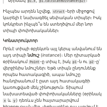
օրինակ
,
։
p1.x
p1.calculateDistance(p2)
Ինչպես արդեն նշվեց,
-երի միջոցով
struct
կարելի է նախագծել սեփական տիպեր։ Իսկ
կոնկրետ ինչպե՞ս են ստեղծվում մեր նոր
տիպի փոփոխականներ։
Կոնստրուկտոր
Որևէ տիպի օբյեկտն այլ կերպ անվանում են
այդ տիպի
նմուշ
(
instance
)։ Մեր դիտարկած
օրինակում
-ը տիպ է, իսկ
-ն ու
-ը՝
Point
p1
p2
վերջինիս նմուշներ։ Եթե տիպն ընդունենք
որպես հատակագիծ, ապա նմուշը
հանդիսանում է ըստ այդ հատակագծի
կառուցված մեկ շինություն։ Տիպում
նախատեսված փոփոխականները (օրինակ
և
) դեռևս չեն հայտարարվում
x
y
հիշողության մեջ, փոխարենը դա արվում է