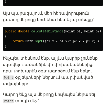
}
Այս պարագայում, մեր հեռավորություն
չափող մեթոդը կունենա հետևյալ տեսքը՝
public
double
calculateDistance
(
Point
p1
,
Point
p2
)
{
return
Math
.
sqrt
((
p2
.
x
-
p1
.
x
)*(
p2
.
x
-
p1
.
x
)
+
(
p
}
Ինչպես տեսնում ենք, այլևս կարիք չունենք
օգտվելու առանձին փոփոխականներից․
դրա փոխարեն օգտագործում ենք երկու
օբյեկտների ներսում պարփակված
Point
տվյալները։
Կարող ենք այս մեթոդը նույնպես ներառել
տիպի մեջ՝
Point