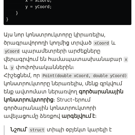
x
=
xCoord
;
y
=
yCoord
;
}
}
Այս նոր կոնստրուկտորը կիրառելիս,
ծրագրավորողի կողմից տրված
և
xCoord
պարամետրերի արժեքները
yCoord
վերագրվում են համապատասխանաբար
x
և
փոփոխականներին։
y
Հիշեցնեմ, որ
Point(double xCoord, double yCoord)
կոնստրուկտորը ներառելիս, մենք զրկվում
ենք ավտոմատ ներառվող
գործարանային
կոնստրուկտորից
։ Struct-երում
գործարանային կոնստրուկտորի
ավելացումը ձեռքով
արգելվում է
։
Նշում՝
տիպի օբյեկտ կարելի է
struct