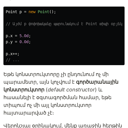
Point
p
=
new
Point
();
// Այժմ p փոփոխականը պարունակում է Point տիպի օբյեկտ,
p
.
x
=
5.0d
;
p
.
y
=
0.0d
;
p
.
x
++;
// ...
Եթե կոնստրուկտորը չի ընդունում ոչ մի
պարամետր, այն կոչվում է
գործարանային
կոնստրուկտոր
(
default constructor
) և
հասանելի է օգտագործման համար, եթե
տիպում ոչ մի այլ կոնստրուկտոր
հայտարարված չէ։
Վերոնշյալ օրինակում, մենք առաջին հերթին