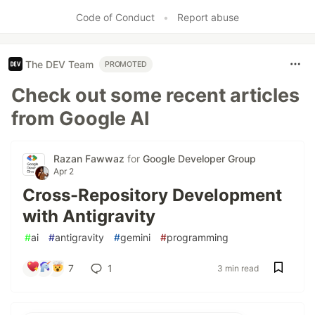
Code of Conduct
•
Report abuse
The DEV Team
PROMOTED
Check out some recent articles
from Google AI
Razan Fawwaz
for
Google Developer Group
Apr 2
Cross-Repository Development
with Antigravity
#
ai
#
antigravity
#
gemini
#
programming
7
1
3 min read