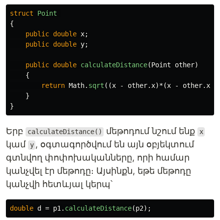
struct
Point
{
public
double
x
;
public
double
y
;
public
double
calculateDistance
(
Point
other
)
{
return
Math
.
sqrt
((
x
-
other
.
x
)*(
x
-
other
.
x
)
}
}
Երբ
մեթոդում նշում ենք
calculateDistance()
x
կամ
, օգտագործվում են այն օբյեկտում
y
գտնվող փոփոխականները, որի համար
կանչվել էր մեթոդը։ Այսինքն, եթե մեթոդը
կանչվի հետևյալ կերպ՝
double
d
=
p1
.
calculateDistance
(
p2
);