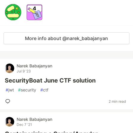
More info about @narek_babajanyan
Narek Babajanyan
Jul 9 '23
SecurityBoat June CTF solution
#
jwt
#
security
#
ctf
2 min read
Narek Babajanyan
Dec 7 '21