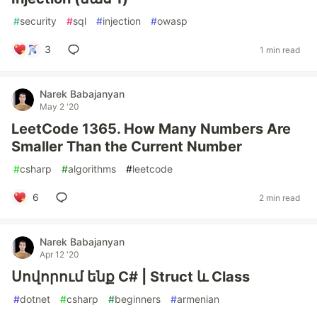
#
security
#
sql
#
injection
#
owasp
3
1 min read
Narek Babajanyan
May 2 '20
LeetCode 1365. How Many Numbers Are
Smaller Than the Current Number
#
csharp
#
algorithms
#
leetcode
6
2 min read
Narek Babajanyan
Apr 12 '20
Սովորում ենք C# | Struct և Class
#
dotnet
#
csharp
#
beginners
#
armenian