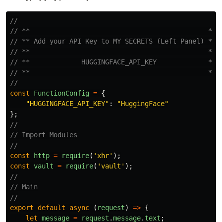
//
// **                                             **
// ** Add your API Key to MY SECRETS (Left Panel) **
// **                                             **
// **             HUGGINGFACE_API_KEY             **
// **                                             **
//
const
FunctionConfig
=
{
"
HUGGINGFACE_API_KEY
"
:
"
HuggingFace
"
};
//
// Import Modules
//
const
http
=
require
(
'
xhr
'
);
const
vault
=
require
(
'
vault
'
);
//
// Main
//
export
default
async 
(
request
)
=>
{
let
message
=
request
.
message
.
text
;