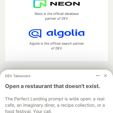
Neon is the official database
partner of DEV
Algolia is the official search partner
of DEV
DEV Community
— A space to discuss and keep up software
DEV Takeovers
development and manage your software career
Home
DEV Challenges
DEV++
Videos
Open a restaurant that doesn't exist.
DEV Education Tracks
DEV Help
Advertise on DEV
Organization Accounts
DEV Showcase
About
Contact
The Perfect Landing prompt is wide open: a real
Free Postgres Database
DEV Shop
MLH
Code of Conduct
Privacy Policy
Terms of Use
cafe, an imaginary diner, a recipe collection, or a
Built on
Forem
— the
open source
software that powers
DEV
food festival. Your call.