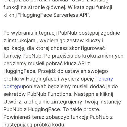
funkcji na stronie głównej. W katalogu funkcji
kliknij "HuggingFace Serverless API".
Po wybraniu integracji PubNub postępuj zgodnie
z instrukcjami, wybierając zestaw kluczy i
aplikację, dla której chcesz skonfigurować
funkcję PubNub. Po przejściu do kroku zmiennych
będziemy musieli pobrać klucz API z
HuggingFace. Przejdź do ustawień swojego
profilu w Huggingface i wybierz opcję
Tokeny
dostępu
ponieważ będziemy musieli dodać je do
sekretów PubNub Functions. Następnie kliknij
Utwórz, a oficjalnie zintegrujemy Twoją instancję
PubNub z HuggingFace. To takie proste.
Powinieneś teraz zobaczyć funkcję PubNub z
następującą próbką kodu.