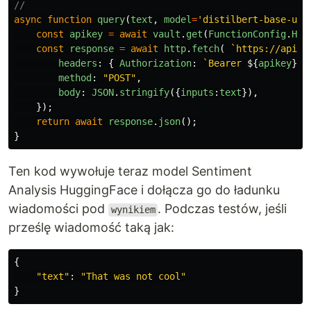
//
async
function
query
(
text
,
model
=
'
distilbert-base-unc
const
apikey
=
await
vault
.
get
(
FunctionConfig
.
HUG
const
response
=
await
http
.
fetch
(
`https://api-i
headers
:
{
Authorization
:
`Bearer 
${
apikey
}
`
,
method
:
"
POST
"
,
body
:
JSON
.
stringify
({
inputs
:
text
}),
});
return
await
response
.
json
();
}
Ten kod wywołuje teraz model Sentiment
Analysis HuggingFace i dołącza go do ładunku
wiadomości pod
. Podczas testów, jeśli
wynikiem
prześlę wiadomość taką jak:
{
"
text
"
:
"
That was not cool
"
}