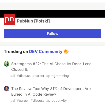
PubNub [Polski]
Follow
Trending on
DEV Community
Stratagems #22: The AI Chose Its Door. Lena
Closed It.
#
ai
#
discuss
#
career
#
programming
The Review Tax: Why 81% of Developers Are
Buried in AI Code Review
#
ai
#
career
#
discuss
#
productivity