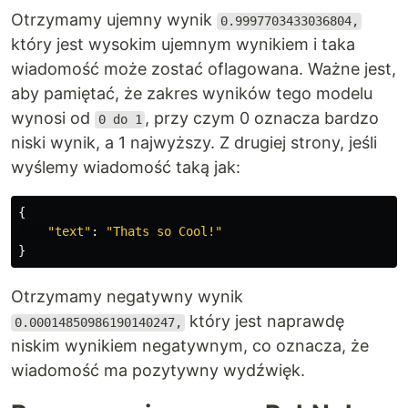
Otrzymamy ujemny wynik
0.9997703433036804,
który jest wysokim ujemnym wynikiem i taka
wiadomość może zostać oflagowana. Ważne jest,
aby pamiętać, że zakres wyników tego modelu
wynosi od
, przy czym 0 oznacza bardzo
0 do 1
niski wynik, a 1 najwyższy. Z drugiej strony, jeśli
wyślemy wiadomość taką jak:
{
"
text
"
:
"
Thats so Cool!
"
}
Otrzymamy negatywny wynik
który jest naprawdę
0.00014850986190140247,
niskim wynikiem negatywnym, co oznacza, że
wiadomość ma pozytywny wydźwięk.