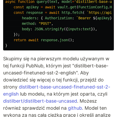
async
function
query
(
text
,
model
=
'
distilbert-base-unc
const
apikey
=
await
vault
.
get
(
FunctionConfig
.
HUG
const
response
=
await
http
.
fetch
(
`https://api-i
headers
:
{
Authorization
:
`Bearer 
${
apikey
}
`
,
method
:
"
POST
"
,
body
:
JSON
.
stringify
({
inputs
:
text
}),
});
return
await
response
.
json
();
}
Skupimy się na pierwszym modelu używanym w
tej funkcji PubNub, którym jest "distilbert-base-
uncased-finetuned-sst-2-english". Aby
dowiedzieć się więcej o tej funkcji, przejdź do
strony
distilbert-base-uncased-finetuned-sst-2-
english
lub modelu, na którym jest oparta, czyli
distilbert/distilbert-base-uncased
. Możesz
również sprawdzić model na
github
. Model ten
wykona za nas całą ciężką pracę i określi analizę