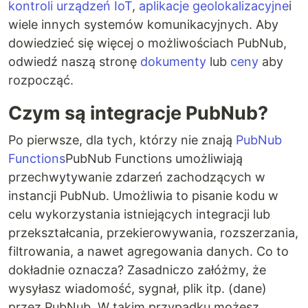
kontroli urządzeń IoT
,
aplikacje geolokalizacyjne
i
wiele innych systemów komunikacyjnych. Aby
dowiedzieć się więcej o możliwościach PubNub,
odwiedź naszą stronę
dokumenty
lub
ceny
aby
rozpocząć.
Czym są integracje PubNub?
Po pierwsze, dla tych, którzy nie znają
PubNub
Functions
PubNub Functions umożliwiają
przechwytywanie zdarzeń zachodzących w
instancji PubNub. Umożliwia to pisanie kodu w
celu wykorzystania istniejących integracji lub
przekształcania, przekierowywania, rozszerzania,
filtrowania, a nawet agregowania danych. Co to
dokładnie oznacza? Zasadniczo załóżmy, że
wysyłasz wiadomość, sygnał, plik itp. (dane)
przez PubNub. W takim przypadku możesz