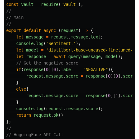
const
vault
=
require
(
'
vault
'
);
//
// Main
//
export
default
async 
(
request
)
=>
{
let
message
=
request
.
message
.
text
;
console
.
log
(
'
Sentiment:
'
);
let
model
=
'
distilbert-base-uncased-finetuned-ss
let
response
=
await
query
(
message
,
model
);
// Get the negative score
if
(
response
[
0
][
0
].
label
==
"
NEGATIVE
"
){
request
.
message
.
score
=
response
[
0
][
0
].
score
;
}
else
{
request
.
message
.
score
=
response
[
0
][
1
].
score
;
}
console
.
log
(
request
.
message
.
score
);
return
request
.
ok
()
};
//
// HuggingFace API Call