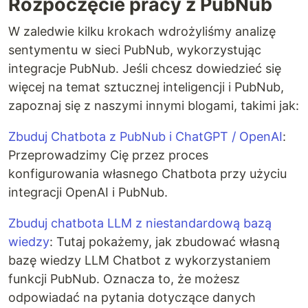
Rozpoczęcie pracy z PubNub
W zaledwie kilku krokach wdrożyliśmy analizę
sentymentu w sieci PubNub, wykorzystując
integracje PubNub. Jeśli chcesz dowiedzieć się
więcej na temat sztucznej inteligencji i PubNub,
zapoznaj się z naszymi innymi blogami, takimi jak:
Zbuduj Chatbota z PubNub i ChatGPT / OpenAI
:
Przeprowadzimy Cię przez proces
konfigurowania własnego Chatbota przy użyciu
integracji OpenAI i PubNub.
Zbuduj chatbota LLM z niestandardową bazą
wiedzy
: Tutaj pokażemy, jak zbudować własną
bazę wiedzy LLM Chatbot z wykorzystaniem
funkcji PubNub. Oznacza to, że możesz
odpowiadać na pytania dotyczące danych