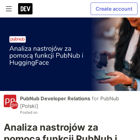
Create account
PubNub Developer Relations
for
PubNub
[Polski]
Posted on
Analiza nastrojów za
pomocą funkcji PubNub i