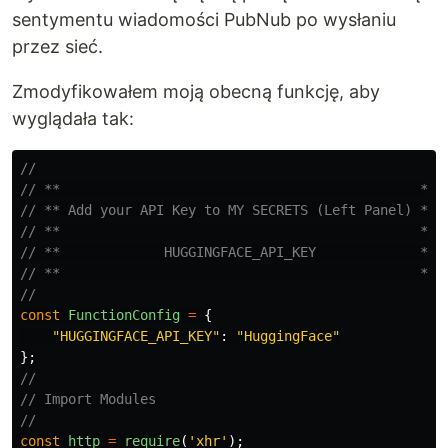
sentymentu wiadomości PubNub po wysłaniu
przez sieć.
Zmodyfikowałem moją obecną funkcję, aby
wyglądała tak:
//
// **                                             **
// ** Add your API Key to MY SECRETS (Left Panel) **
// **                                             **
// **             HUGGINGFACE_API_KEY             **
// **                                             **
//
const
FunctionConfig
=
{
"
HUGGINGFACE_API_KEY
"
:
"
HuggingFace
"
};
//
// Import Modules
//
const
http
=
require
(
'
xhr
'
);