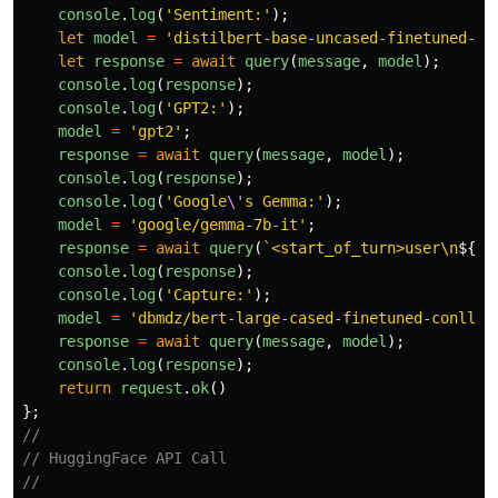
console
.
log
(
'
Sentiment:
'
);
let
model
=
'
distilbert-base-uncased-finetuned-ss
let
response
=
await
query
(
message
,
model
);
console
.
log
(
response
);
console
.
log
(
'
GPT2:
'
);
model
=
'
gpt2
'
;
response
=
await
query
(
message
,
model
);
console
.
log
(
response
);
console
.
log
(
'
Google
\'
s Gemma:
'
);
model
=
'
google/gemma-7b-it
'
;
response
=
await
query
(
`<start_of_turn>user\n
${
me
console
.
log
(
response
);
console
.
log
(
'
Capture:
'
);
model
=
'
dbmdz/bert-large-cased-finetuned-conll03
response
=
await
query
(
message
,
model
);
console
.
log
(
response
);
return
request
.
ok
()
};
//
// HuggingFace API Call
//