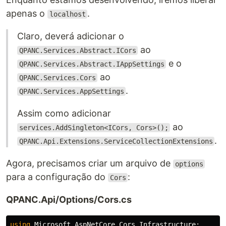
apenas o
.
localhost
Claro, deverá adicionar o
ao
QPANC.Services.Abstract.ICors
e o
QPANC.Services.Abstract.IAppSettings
ao
QPANC.Services.Cors
.
QPANC.Services.AppSettings
Assim como adicionar
ao
services.AddSingleton<ICors, Cors>();
.
QPANC.Api.Extensions.ServiceCollectionExtensions
Agora, precisamos criar um arquivo de
options
para a configuração do
:
Cors
QPANC.Api/Options/Cors.cs
using
Microsoft.AspNetCore.Cors.Infrastructure
;