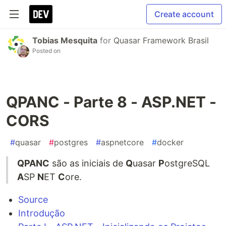
Create account
Tobias Mesquita
for
Quasar Framework Brasil
Posted on
QPANC - Parte 8 - ASP.NET -
CORS
#
quasar
#
postgres
#
aspnetcore
#
docker
QPANC
são as iniciais de
Q
uasar
P
ostgreSQL
A
SP
N
ET
C
ore.
Source
Introdução