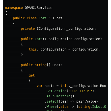
namespace
QPANC.Services
{
public
class
Cors
:
ICors
{
private
IConfiguration
_configuration
;
public
Cors
(
IConfiguration
configuration
)
{
this
.
_configuration
=
configuration
;
}
public
string
[]
Hosts
{
get
{
var
hosts
=
this
.
_configuration
.
Root
.
GetSection
(
"CORS_HOSTS"
)
.
AsEnumerable
()
.
Select
(
pair
=>
pair
.
Value
)
.
Where
(
value
=>
!
string
.
IsNullOrW