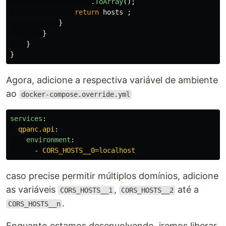
.
ToArray
();
return
hosts
;
}
}
}
}
Agora, adicione a respectiva variável de ambiente
ao
docker-compose.override.yml
services
:
qpanc.api
:
environment
:
-
CORS_HOSTS__0=localhost
caso precise permitir múltiplos domínios, adicione
as variáveis
,
até a
CORS_HOSTS__1
CORS_HOSTS__2
.
CORS_HOSTS__n
Enquanto estamos desenvolvendo, iremos liberar