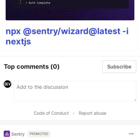
npx @sentry/wizard@latest -i
nextjs
Top comments
(0)
Subscribe
Code of Conduct
•
Report abuse
Sentry
PROMOTED