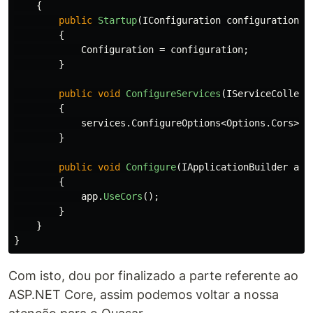
{
public
Startup
(
IConfiguration
configuration
)
{
Configuration
=
configuration
;
}
public
void
ConfigureServices
(
IServiceCollect
{
services
.
ConfigureOptions
<
Options
.
Cors
>()
}
public
void
Configure
(
IApplicationBuilder
app
{
app
.
UseCors
();
}
}
}
Com isto, dou por finalizado a parte referente ao
ASP.NET Core, assim podemos voltar a nossa