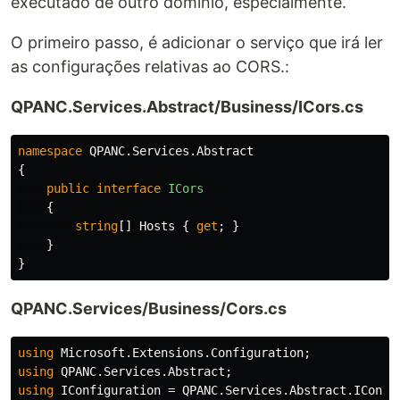
executado de outro domínio, especialmente.
O primeiro passo, é adicionar o serviço que irá ler
as configurações relativas ao CORS.:
QPANC.Services.Abstract/Business/ICors.cs
namespace
QPANC.Services.Abstract
{
public
interface
ICors
{
string
[]
Hosts
{
get
;
}
}
}
QPANC.Services/Business/Cors.cs
using
Microsoft.Extensions.Configuration
;
using
QPANC.Services.Abstract
;
using
IConfiguration
=
QPANC
.
Services
.
Abstract
.
IConfi