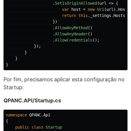
.
SetIsOriginAllowed
(
url
=>
{
var
host
=
new
Uri
(
url
).
Host
;
return
this
.
_settings
.
Hosts
.
C
})
.
AllowAnyMethod
()
.
AllowAnyHeader
()
.
AllowCredentials
();
});
}
}
}
Por fim, precisamos aplicar esta configuração no
Startup:
QPANC.API/Startup.cs
namespace
QPANC.Api
{
public
class
Startup