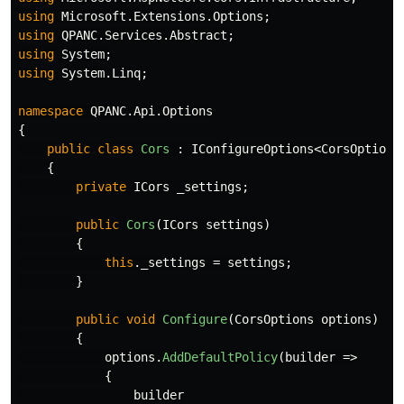
using
Microsoft.Extensions.Options
;
using
QPANC.Services.Abstract
;
using
System
;
using
System.Linq
;
namespace
QPANC.Api.Options
{
public
class
Cors
:
IConfigureOptions
<
CorsOptions
{
private
ICors
_settings
;
public
Cors
(
ICors
settings
)
{
this
.
_settings
=
settings
;
}
public
void
Configure
(
CorsOptions
options
)
{
options
.
AddDefaultPolicy
(
builder
=>
{
builder