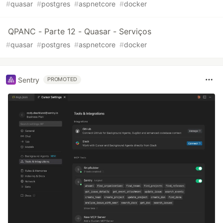
#
quasar
#
postgres
#
aspnetcore
#
docker
QPANC - Parte 12 - Quasar - Serviços
#
quasar
#
postgres
#
aspnetcore
#
docker
Sentry
PROMOTED