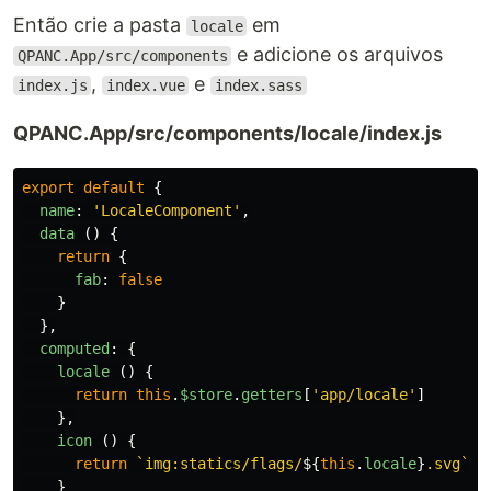
Então crie a pasta
em
locale
e adicione os arquivos
QPANC.App/src/components
,
e
index.js
index.vue
index.sass
QPANC.App/src/components/locale/index.js
export
default
{
name
:
'
LocaleComponent
'
,
data
()
{
return
{
fab
:
false
}
},
computed
:
{
locale
()
{
return
this
.
$store
.
getters
[
'
app/locale
'
]
},
icon
()
{
return
`img:statics/flags/
${
this
.
locale
}
.svg`
}