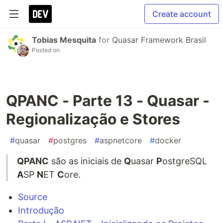
Create account
Tobias Mesquita
for
Quasar Framework Brasil
Posted on
QPANC - Parte 13 - Quasar -
Regionalização e Stores
#
quasar
#
postgres
#
aspnetcore
#
docker
QPANC
são as iniciais de
Q
uasar
P
ostgreSQL
A
SP
N
ET
C
ore.
Source
Introdução