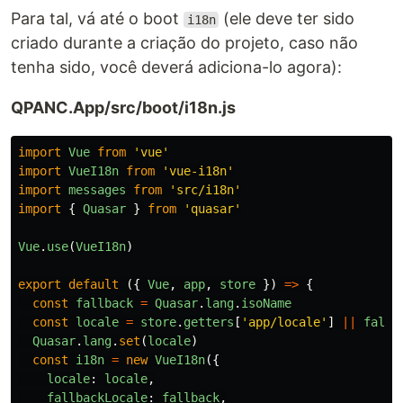
Para tal, vá até o boot
(ele deve ter sido
i18n
criado durante a criação do projeto, caso não
tenha sido, você deverá adiciona-lo agora):
QPANC.App/src/boot/i18n.js
import
Vue
from
'
vue
'
import
VueI18n
from
'
vue-i18n
'
import
messages
from
'
src/i18n
'
import
{
Quasar
}
from
'
quasar
'
Vue
.
use
(
VueI18n
)
export
default
({
Vue
,
app
,
store
})
=>
{
const
fallback
=
Quasar
.
lang
.
isoName
const
locale
=
store
.
getters
[
'
app/locale
'
]
||
fallb
Quasar
.
lang
.
set
(
locale
)
const
i18n
=
new
VueI18n
({
locale
:
locale
,
fallbackLocale
:
fallback
,