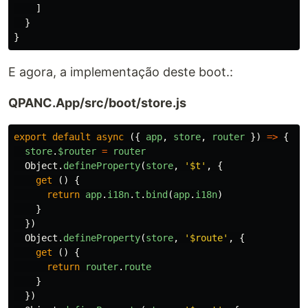
]
}
}
E agora, a implementação deste boot.:
QPANC.App/src/boot/store.js
export
default
async
({
app
,
store
,
router
})
=>
{
store
.
$router
=
router
Object
.
defineProperty
(
store
,
'
$t
'
,
{
get
()
{
return
app
.
i18n
.
t
.
bind
(
app
.
i18n
)
}
})
Object
.
defineProperty
(
store
,
'
$route
'
,
{
get
()
{
return
router
.
route
}
})