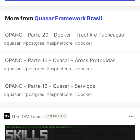
More from
Quasar Framework Brasil
QPANC - Parte 20 - Docker - Traefik e Publicação
#
quasar
#
postgres
#
aspnetcore
#
docker
QPANC - Parte 16 - Quasar - Áreas Protegidas
#
quasar
#
postgres
#
aspnetcore
#
docker
QPANC - Parte 12 - Quasar - Serviços
#
quasar
#
postgres
#
aspnetcore
#
docker
The DEV Team
PROMOTED