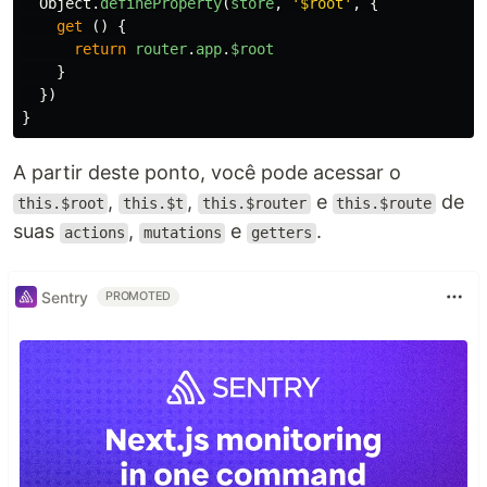
Object
.
defineProperty
(
store
,
'
$root
'
,
{
get
()
{
return
router
.
app
.
$root
}
})
}
A partir deste ponto, você pode acessar o
,
,
e
de
this.$root
this.$t
this.$router
this.$route
suas
,
e
.
actions
mutations
getters
Sentry
PROMOTED