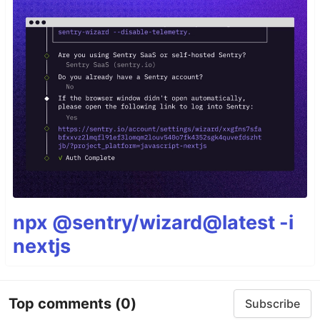
npx @sentry/wizard@latest -i
nextjs
Top comments
(0)
Subscribe