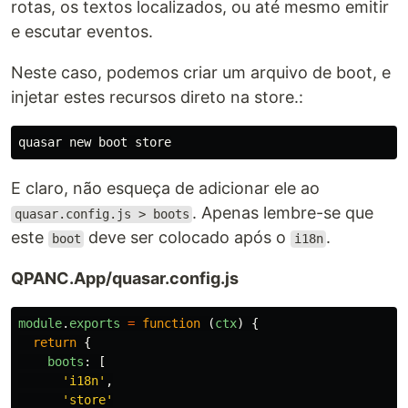
rotas, os textos localizados, ou até mesmo emitir
e escutar eventos.
Neste caso, podemos criar um arquivo de boot, e
injetar estes recursos direto na store.:
E claro, não esqueça de adicionar ele ao
. Apenas lembre-se que
quasar.config.js > boots
este
deve ser colocado após o
.
boot
i18n
QPANC.App/quasar.config.js
module
.
exports
=
function
(
ctx
)
{
return
{
boots
:
[
'
i18n
'
,
'
store
'