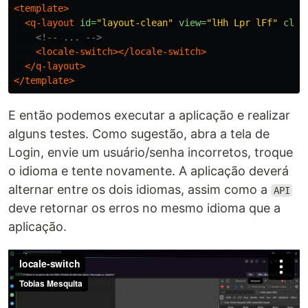
<template>
<q-layout
id=
"layout-clean"
view=
"lHh Lpr lFf"
clas
<!-- ... -->
<locale-switch></locale-switch>
</q-layout>
</template>
E então podemos executar a aplicação e realizar
alguns testes. Como sugestão, abra a tela de
Login, envie um usuário/senha incorretos, troque
o idioma e tente novamente. A aplicação deverá
alternar entre os dois idiomas, assim como a
API
deve retornar os erros no mesmo idioma que a
aplicação.