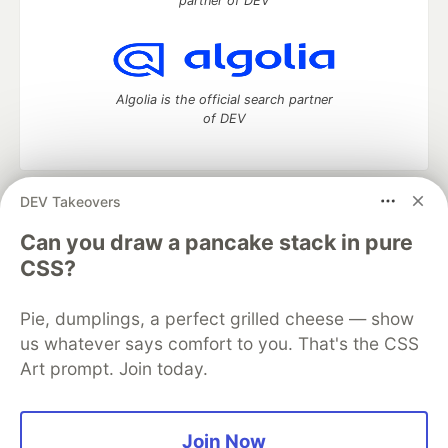
partner of DEV
Algolia is the official search partner
of DEV
DEV Takeovers
DEV Community
— A space to discuss and keep up software
development and manage your software career
Can you draw a pancake stack in pure
Home
DEV Challenges
DEV++
Videos
CSS?
DEV Education Tracks
DEV Help
Advertise on DEV
Organization Accounts
DEV Showcase
About
Contact
Pie, dumplings, a perfect grilled cheese — show
Free Postgres Database
DEV Shop
MLH
Code of Conduct
Privacy Policy
Terms of Use
us whatever says comfort to you. That's the CSS
Built on
Forem
— the
open source
software that powers
DEV
Art prompt. Join today.
and other inclusive communities.
Made with love and
Ruby on Rails
. DEV Community
©
2016 -
2026.
Join Now