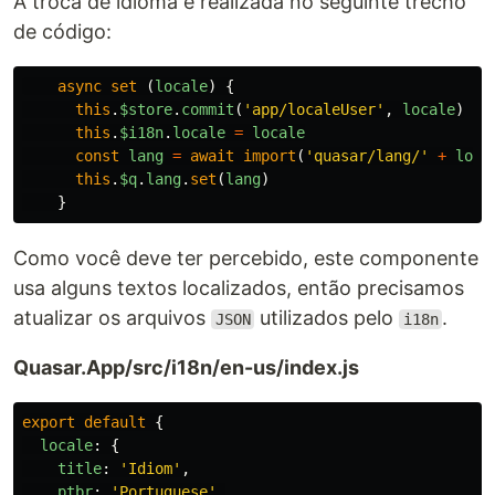
A troca de idioma é realizada no seguinte trecho
de código:
async
set
(
locale
)
{
this
.
$store
.
commit
(
'
app/localeUser
'
,
locale
)
this
.
$i18n
.
locale
=
locale
const
lang
=
await
import
(
'
quasar/lang/
'
+
loca
this
.
$q
.
lang
.
set
(
lang
)
}
Como você deve ter percebido, este componente
usa alguns textos localizados, então precisamos
atualizar os arquivos
utilizados pelo
.
JSON
i18n
Quasar.App/src/i18n/en-us/index.js
export
default
{
locale
:
{
title
:
'
Idiom
'
,
ptbr
:
'
Portuguese
'
,