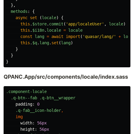
},
methods
:
{
async
set
(
locale
)
{
this
.
$store
.
commit
(
'
app/localeUser
'
,
locale
)
this
.
$i18n
.
locale
=
locale
const
lang
=
await
import
(
'
quasar/lang/
'
+
loca
this
.
$q
.
lang
.
set
(
lang
)
}
}
}
QPANC.App/src/components/locale/index.sass
.component-locale
.q-btn--fab
.q-btn__wrapper
padding
:
0
.q-fab__icon-holder
,
img
width
:
56px
height
:
56px