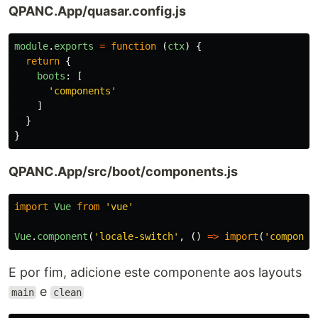
QPANC.App/quasar.config.js
module
.
exports
=
function
(
ctx
)
{
return
{
boots
:
[
'
components
'
]
}
}
QPANC.App/src/boot/components.js
import
Vue
from
'
vue
'
Vue
.
component
(
'
locale-switch
'
,
()
=>
import
(
'
componen
E por fim, adicione este componente aos layouts
e
main
clean