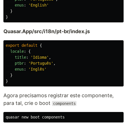
enus
:
'
English
'
}
}
Quasar.App/src/i18n/pt-br/index.js
export
default
{
locale
:
{
title
:
'
Idioma
'
,
ptbr
:
'
Português
'
,
enus
:
'
Inglês
'
}
}
Agora precisamos registrar este componente,
para tal, crie o boot
components