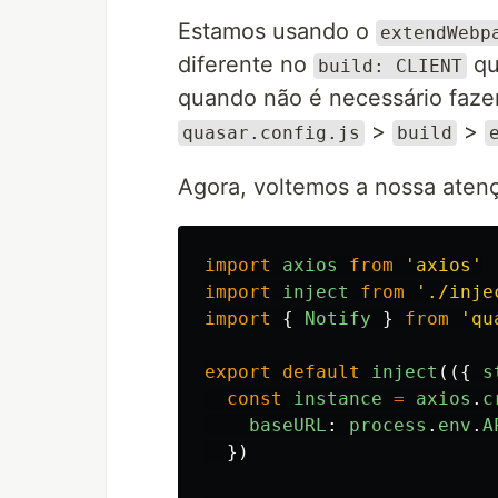
Estamos usando o
extendWebp
diferente no
qu
build: CLIENT
quando não é necessário fazer
>
>
quasar.config.js
build
Agora, voltemos a nossa aten
import
axios
from
'
axios
'
import
inject
from
'
./inje
import
{
Notify
}
from
'
qu
export
default
inject
(({
s
const
instance
=
axios
.
c
baseURL
:
process
.
env
.
A
})