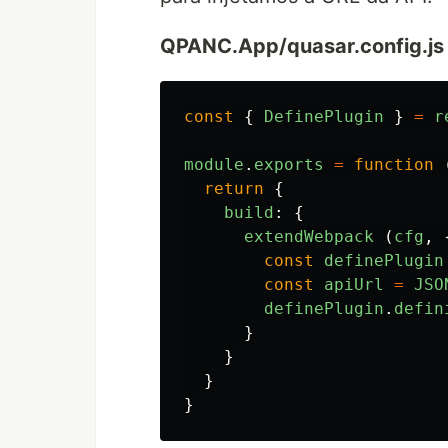
QPANC.App/quasar.config.js
const
{
DefinePlugin
}
=
r
module
.
exports
=
function
return
{
build
:
{
extendWebpack
(
cfg
,
const
definePlugin
const
apiUrl
=
JSO
definePlugin
.
defin
}
}
}
}