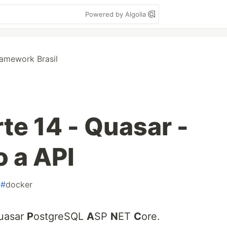
Powered by Algolia
amework Brasil
te 14 - Quasar -
 a API
#
docker
uasar
P
ostgreSQL
A
SP
N
ET
C
ore.