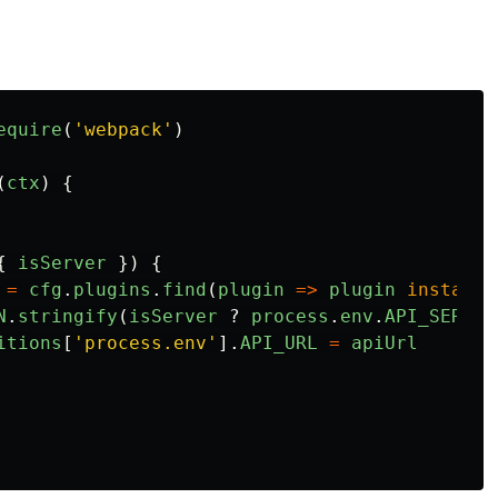
equire
(
'
webpack
'
)
(
ctx
)
{
{
isServer
})
{
=
cfg
.
plugins
.
find
(
plugin
=>
plugin
instance
N
.
stringify
(
isServer
?
process
.
env
.
API_SERVER
itions
[
'
process.env
'
].
API_URL
=
apiUrl