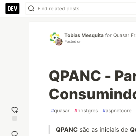
Tobias Mesquita
for
Quasar Fr
Posted on
QPANC - Par
Consumindo
#
quasar
#
postgres
#
aspnetcore
Add
QPANC
são as iniciais de
Q
reaction