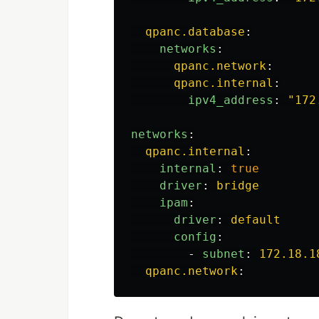
qpanc.database
:
networks
:
qpanc.network
:
qpanc.internal
:
ipv4_address
:
"
172
networks
:
qpanc.internal
:
internal
:
true
driver
:
bridge
ipam
:
driver
:
default
config
:
-
subnet
:
172.18.1
qpanc.network
: