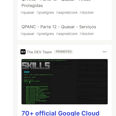
Protegidas
#
quasar
#
postgres
#
aspnetcore
#
docker
QPANC - Parte 12 - Quasar - Serviços
#
quasar
#
postgres
#
aspnetcore
#
docker
The DEV Team
PROMOTED
70+ official Google Cloud