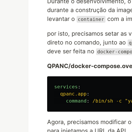
Durante o desenvolvimento, 
durante a construção da imag
levantar o
com a im
container
por isto, precisamos setar as 
direto no comando, junto ao
q
deve ser feita no
docker-comp
QPANC/docker-compose.over
services
:
qpanc.app
:
command
:
/bin/sh -c "y
Agora, precisamos modificar 
para injetamos a URL da API.