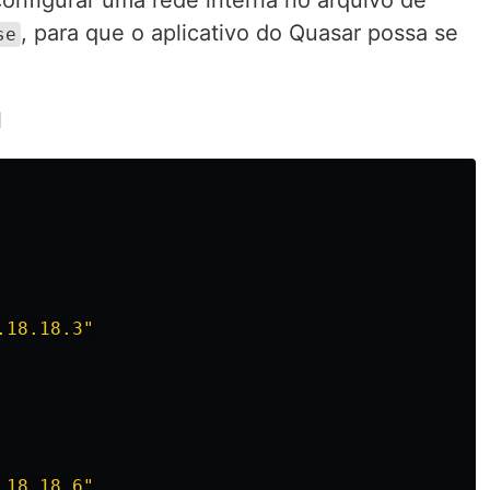
configurar uma rede interna no arquivo de
, para que o aplicativo do Quasar possa se
se
l
.18.18.3"
.18.18.6"