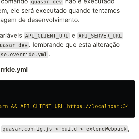
o comando
não é executado
quasar dev
em, ele será executado quando tentamos
agem de desenvolvimento.
variáveis
e
API_CLIENT_URL
API_SERVER_URL
. lembrando que esta alteração
uasar dev
.
ose.override.yml
ride.yml
arn && API_CLIENT_URL=https://localhost:34513
o
,
quasar.config.js > build > extendWebpack