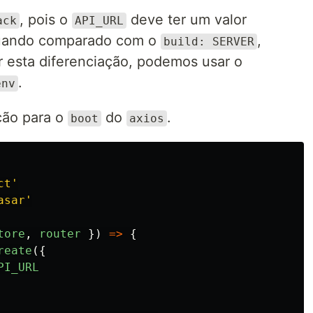
, pois o
deve ter um valor
ack
API_URL
ando comparado com o
,
build: SERVER
 esta diferenciação, podemos usar o
.
env
ção para o
do
.
boot
axios
ct
'
asar
'
tore
,
router
})
=>
{
reate
({
PI_URL