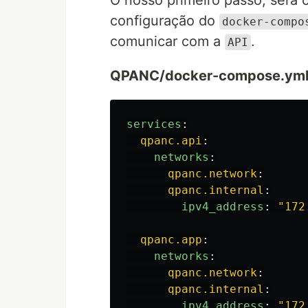
O nosso primeiro passo, será 
configuração do
docker-compo
comunicar com a
.
API
QPANC/docker-compose.ym
services
:
qpanc.api
:
networks
:
qpanc.network
:
qpanc.internal
:
ipv4_address
:
"
172
qpanc.app
:
networks
:
qpanc.network
:
qpanc.internal
:
ipv4_address
:
"
172