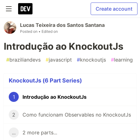
Create account
Lucas Teixeira dos Santos Santana
Posted on
• Edited on
Introdução ao KnockoutJs
#
braziliandevs
#
javascript
#
knockoutjs
#
learning
KnockoutJs (6 Part Series)
1
Introdução ao KnockoutJs
2
Como funcionam Observables no KnockoutJs
...
2 more parts...