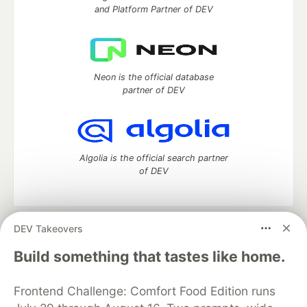
and Platform Partner of DEV
Neon is the official database
partner of DEV
Algolia is the official search partner
of DEV
DEV Takeovers
DEV Community
— A space to discuss and keep up software
development and manage your software career
Build something that tastes like home.
Home
DEV Challenges
DEV++
Videos
DEV Education Tracks
DEV Help
Advertise on DEV
Frontend Challenge: Comfort Food Edition runs
Organization Accounts
DEV Showcase
About
Contact