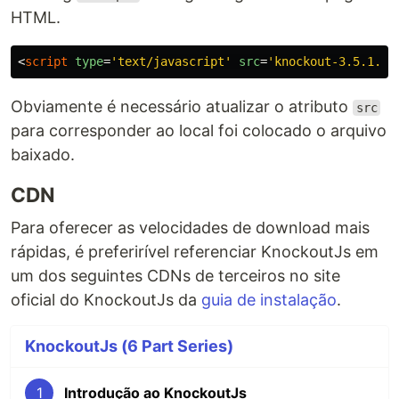
HTML.
<
script
type
=
'text/javascript'
src
=
'knockout-3.5.1.js
Obviamente é necessário atualizar o atributo
src
para corresponder ao local foi colocado o arquivo
baixado.
CDN
Para oferecer as velocidades de download mais
rápidas, é preferirível referenciar KnockoutJs em
um dos seguintes CDNs de terceiros no site
oficial do KnockoutJs da
guia de instalação
.
KnockoutJs (6 Part Series)
1
Introdução ao KnockoutJs