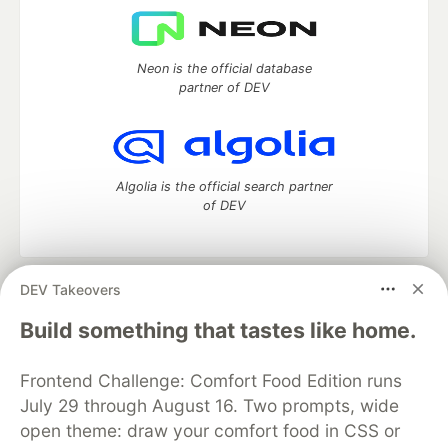
Neon is the official database
partner of DEV
Algolia is the official search partner
of DEV
DEV Takeovers
DEV Community
— A space to discuss and keep up software
development and manage your software career
Build something that tastes like home.
Home
DEV Challenges
DEV++
Videos
DEV Education Tracks
DEV Help
Advertise on DEV
Frontend Challenge: Comfort Food Edition runs
Organization Accounts
DEV Showcase
About
Contact
July 29 through August 16. Two prompts, wide
Free Postgres Database
DEV Shop
MLH
Code of Conduct
Privacy Policy
Terms of Use
open theme: draw your comfort food in CSS or
Built on
Forem
— the
open source
software that powers
DEV