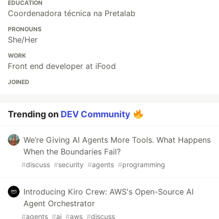
EDUCATION
Coordenadora técnica na Pretalab
PRONOUNS
She/Her
WORK
Front end developer at iFood
JOINED
Trending on
DEV Community
We’re Giving AI Agents More Tools. What Happens
When the Boundaries Fail?
#
discuss
#
security
#
agents
#
programming
Introducing Kiro Crew: AWS's Open-Source AI
Agent Orchestrator
#
agents
#
ai
#
aws
#
discuss