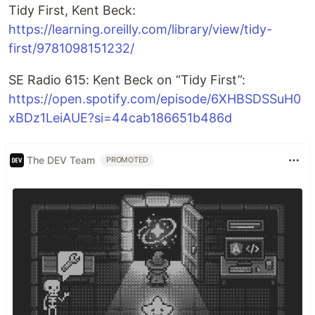
Tidy First, Kent Beck:
https://learning.oreilly.com/library/view/tidy-
first/9781098151232/
SE Radio 615: Kent Beck on “Tidy First”:
https://open.spotify.com/episode/6XHBSDSSuH0
xBDz1LeiAUE?si=44cab186651b486d
The DEV Team
PROMOTED