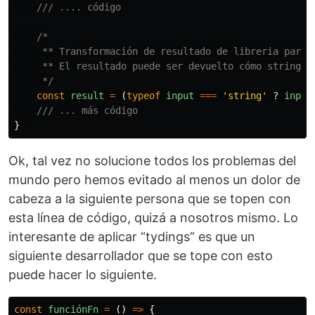
/// .... código
/*

     ** Transformación de resultado de libreria para 
     ** El resultado puede ser devuelto cómo string, e
     */
const
result
=
(
typeof
input
===
'
string
'
?
input
/// ... más código
}
Ok, tal vez no solucione todos los problemas del
mundo pero hemos evitado al menos un dolor de
cabeza a la siguiente persona que se topen con
esta línea de código, quizá a nosotros mismo. Lo
interesante de aplicar “tydings” es que un
siguiente desarrollador que se tope con esto
puede hacer lo siguiente.
const
funciónFn
=
()
=>
{