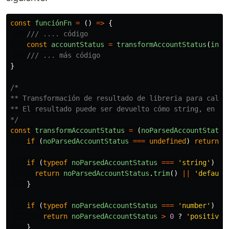
const
funciónFn
=
()
=>
{
/// .... código
const
accountStatus
=
transformAccountStatus
(
inpu
/// ... más código
}
/*

** Transformación de resultado de libreria para calcu
** El resultado puede ser devuelto cómo string, en núm
*/
const
transformAccountStatus
=
(
noParsedAccountStatus
if 
(
noParsedAccountStatus
===
undefined
)
return
'
if 
(
typeof
noParsedAccountStatus
===
'
string
'
)
{
return
noParsedAccountStatus
.
trim
()
||
'
default
}
if 
(
typeof
noParsedAccountStatus
===
'
number
'
)
{
return
noParsedAccountStatus
>
0
?
'
positive
'
}