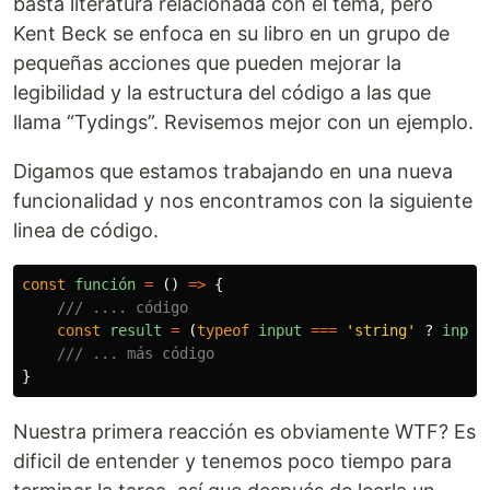
basta literatura relacionada con el tema, pero
Kent Beck se enfoca en su libro en un grupo de
pequeñas acciones que pueden mejorar la
legibilidad y la estructura del código a las que
llama “Tydings”. Revisemos mejor con un ejemplo.
Digamos que estamos trabajando en una nueva
funcionalidad y nos encontramos con la siguiente
linea de código.
const
función
=
()
=>
{
/// .... código
const
result
=
(
typeof
input
===
'
string
'
?
input
/// ... más código
}
Nuestra primera reacción es obviamente WTF? Es
dificil de entender y tenemos poco tiempo para