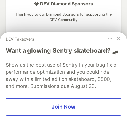
💎 DEV Diamond Sponsors
Thank you to our Diamond Sponsors for supporting the
DEV Community
DEV Takeovers
Want a glowing Sentry skateboard? 🛹
Google AI is the official AI Model
and Platform Partner of DEV
Show us the best use of Sentry in your bug fix or
performance optimization and you could ride
away with a limited edition skateboard, $500,
and more. Submissions due August 23.
Neon is the official database
partner of DEV
Join Now
Algolia is the official search partner
of DEV