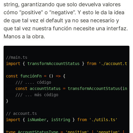
string, garantizando que solo devuelva valores
cómo “positive” o “negative”. Y esto le da la idea
de que tal vez el default ya no sea necesario y
que tal vez nuestra función necesite una interfaz.
Manos a la obra.
//main.ts
import
{
transformAccountStatus
}
from
'
./account.ts
'
const
funciónFn
=
()
=>
{
/// .... código
const
accountStatus
=
transformAccountStatus
(
inpu
/// ... más código
}
// account.ts
import
{
isNumber
,
isString
}
from
'
./utils.ts
'
type
AccountStatusType
=
'
positive
'
|
'
negative
'
|
'
i