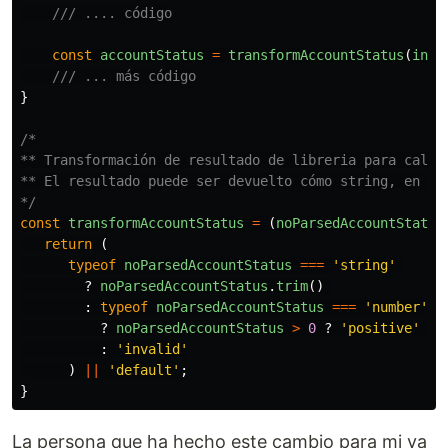
/// .... código
const
accountStatus
=
transformAccountStatus
(
inpu
/// ... más código
}
/*

** Transformación de resultado de libreria para calcu
** El resultado puede ser devuelto cómo string, en núm
*/
const
transformAccountStatus
=
(
noParsedAccountStatus
return 
(
typeof
noParsedAccountStatus
===
'
string
'
?
noParsedAccountStatus
.
trim
()
:
typeof
noParsedAccountStatus
===
'
number
'
?
noParsedAccountStatus
>
0
?
'
positive
'
:
:
'
invalid
'
)
||
'
default
'
;
}
La persona que ha hecho este cambio para mi ya