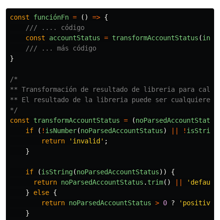
const
funciónFn
=
()
=>
{
/// .... código
const
accountStatus
=
transformAccountStatus
(
inpu
/// ... más código
}
/*

** Transformación de resultado de libreria para calcu
** El resultado de la libreria puede ser cualquiere va
*/
const
transformAccountStatus
=
(
noParsedAccountStatus
if 
(
!
isNumber
(
noParsedAccountStatus
)
||
!
isString
return
'
invalid
'
;
}
if 
(
isString
(
noParsedAccountStatus
))
{
return
noParsedAccountStatus
.
trim
()
||
'
default
}
else
{
return
noParsedAccountStatus
>
0
?
'
positive
'
}