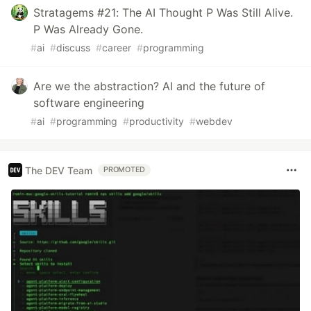
Stratagems #21: The AI Thought P Was Still Alive.
P Was Already Gone.
#
ai
#
discuss
#
career
#
programming
Are we the abstraction? AI and the future of
software engineering
#
ai
#
programming
#
productivity
#
webdev
The DEV Team
PROMOTED