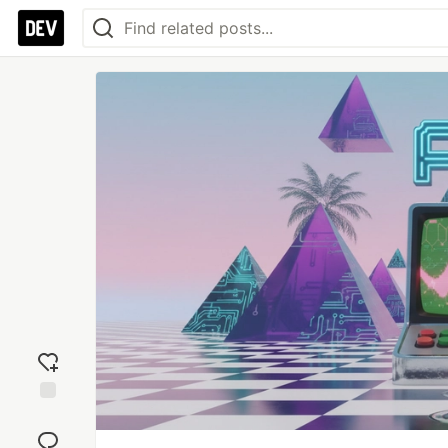
Add
reaction