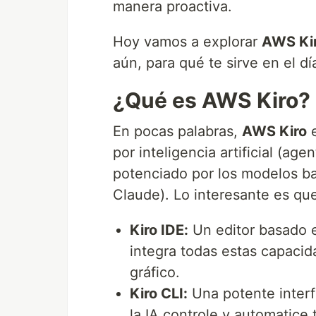
manera proactiva.
Hoy vamos a explorar
AWS Ki
aún, para qué te sirve en el día
¿Qué es AWS Kiro?
En pocas palabras,
AWS Kiro
e
por inteligencia artificial (ag
potenciado por los modelos b
Claude). Lo interesante es qu
Kiro IDE:
Un editor basado 
integra todas estas capacid
gráfico.
Kiro CLI:
Una potente inter
la IA controle y automatice