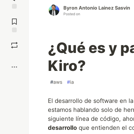
Byron Antonio Lainez Sasvin
Jump to
Posted on
Comments
Save
¿Qué es y p
Boost
Kiro?
#
aws
#
ia
El desarrollo de software en l
estamos hablando solo de herr
siguiente línea de código, a
desarrollo
que entienden el co