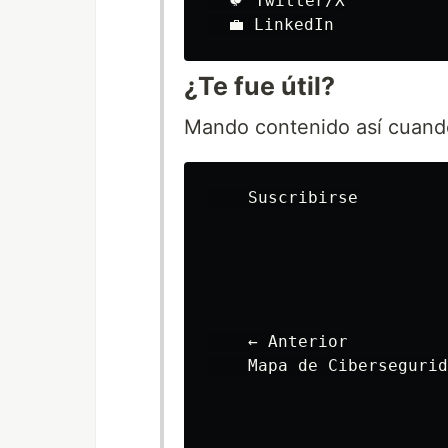
  🐦 Twitter/X

¿Te fue útil?
Mando contenido así cuando
    Suscribirse

    ← Anterior

    Mapa de Cibersegurid