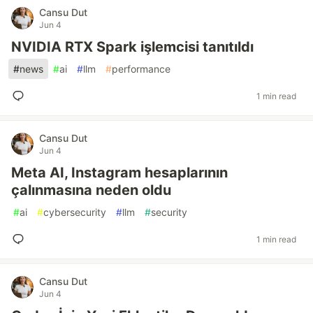
Cansu Dut
Jun 4
NVIDIA RTX Spark işlemcisi tanıtıldı
#
news
#
ai
#
llm
#
performance
1 min read
Cansu Dut
Jun 4
Meta AI, Instagram hesaplarının
çalınmasına neden oldu
#
ai
#
cybersecurity
#
llm
#
security
1 min read
Cansu Dut
Jun 4