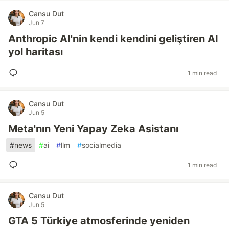
Cansu Dut
Jun 7
Anthropic AI'nin kendi kendini geliştiren AI
yol haritası
1 min read
Cansu Dut
Jun 5
Meta'nın Yeni Yapay Zeka Asistanı
#
news
#
ai
#
llm
#
socialmedia
1 min read
Cansu Dut
Jun 5
GTA 5 Türkiye atmosferinde yeniden