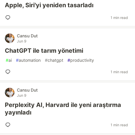
Apple, Siri'yi yeniden tasarladı
1 min read
Cansu Dut
Jun 9
ChatGPT ile tarım yönetimi
#
ai
#
automation
#
chatgpt
#
productivity
1 min read
Cansu Dut
Jun 9
Perplexity AI, Harvard ile yeni araştırma
yayınladı
1 min read