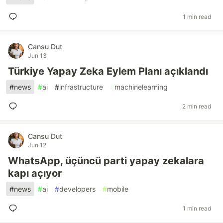
1 min read
Cansu Dut
Jun 13
Türkiye Yapay Zeka Eylem Planı açıklandı
#
news
#
ai
#
infrastructure
#
machinelearning
2 min read
Cansu Dut
Jun 12
WhatsApp, üçüncü parti yapay zekalara
kapı açıyor
#
news
#
ai
#
developers
#
mobile
1 min read