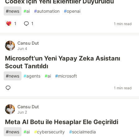
Codex İçin Yeni Eklentiler Duyuruldu
#
news
#
ai
#
automation
#
openai
1
1
1 min read
Cansu Dut
Jun 4
Microsoft'un Yeni Yapay Zeka Asistanı
Scout Tanıtıldı
#
news
#
agents
#
ai
#
microsoft
1 min read
Cansu Dut
Jun 2
Meta AI Botu ile Hesaplar Ele Geçirildi
#
news
#
ai
#
cybersecurity
#
socialmedia