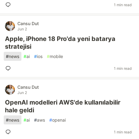
1 min read
Cansu Dut
Jun 2
Apple, iPhone 18 Pro'da yeni batarya
stratejisi
#
news
#
ai
#
ios
#
mobile
1 min read
Cansu Dut
Jun 2
OpenAI modelleri AWS'de kullanılabilir
hale geldi
#
news
#
ai
#
aws
#
openai
1 min read