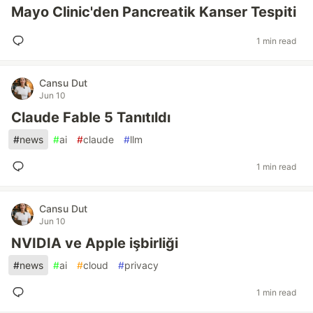
Mayo Clinic'den Pancreatik Kanser Tespiti
1 min read
Cansu Dut
Jun 10
Claude Fable 5 Tanıtıldı
#
news
#
ai
#
claude
#
llm
1 min read
Cansu Dut
Jun 10
NVIDIA ve Apple işbirliği
#
news
#
ai
#
cloud
#
privacy
1 min read