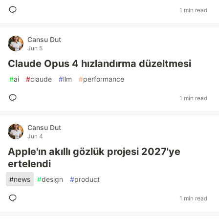
1 min read
Cansu Dut
Jun 5
Claude Opus 4 hızlandırma düzeltmesi
#
ai
#
claude
#
llm
#
performance
1 min read
Cansu Dut
Jun 4
Apple'ın akıllı gözlük projesi 2027'ye
ertelendi
#
news
#
design
#
product
1 min read