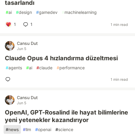
tasarlandı
#
ai
#
design
#
gamedev
#
machinelearning
1
1
1 min read
Cansu Dut
Jun 5
Claude Opus 4 hızlandırma düzeltmesi
#
agents
#
ai
#
claude
#
performance
1 min read
Cansu Dut
Jun 5
OpenAI, GPT-Rosalind ile hayat bilimlerine
yeni yetenekler kazandırıyor
#
news
#
llm
#
openai
#
science