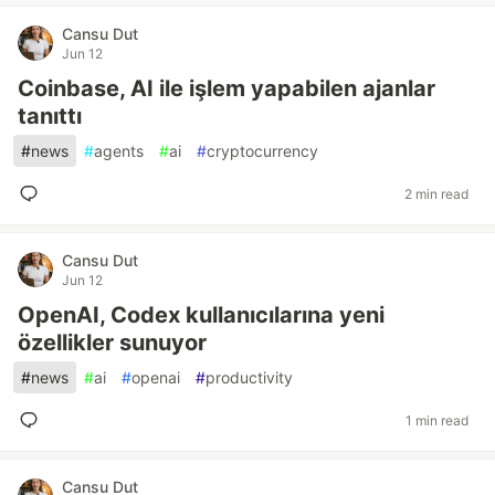
Cansu Dut
Jun 12
Coinbase, AI ile işlem yapabilen ajanlar
tanıttı
#
news
#
agents
#
ai
#
cryptocurrency
2 min read
Cansu Dut
Jun 12
OpenAI, Codex kullanıcılarına yeni
özellikler sunuyor
#
news
#
ai
#
openai
#
productivity
1 min read
Cansu Dut