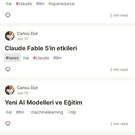
#
ai
#
claude
#
llm
#
opensource
2 min read
Cansu Dut
Jun 15
Claude Fable 5'in etkileri
#
news
#
ai
#
claude
#
llm
2 min read
Cansu Dut
Jun 15
Yeni AI Modelleri ve Eğitim
#
ai
#
llm
#
machinelearning
#
nlp
2 min read