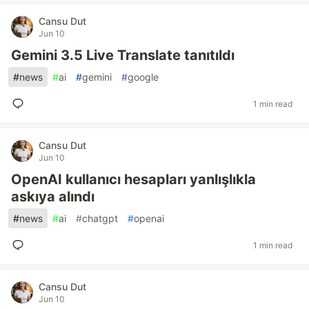
Cansu Dut
Jun 10
Gemini 3.5 Live Translate tanıtıldı
#
news
#
ai
#
gemini
#
google
1 min read
Cansu Dut
Jun 10
OpenAI kullanıcı hesapları yanlışlıkla
askıya alındı
#
news
#
ai
#
chatgpt
#
openai
1 min read
Cansu Dut
Jun 10