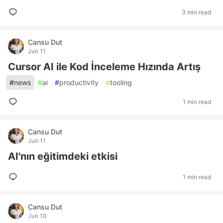
3 min read
Cansu Dut
Jun 11
Cursor AI ile Kod İnceleme Hızında Artış
#
news
#
ai
#
productivity
#
tooling
1 min read
Cansu Dut
Jun 11
AI'nın eğitimdeki etkisi
1 min read
Cansu Dut
Jun 10