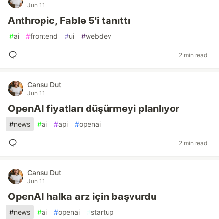
Jun 11
Anthropic, Fable 5'i tanıttı
#
ai
#
frontend
#
ui
#
webdev
2 min read
Cansu Dut
Jun 11
OpenAI fiyatları düşürmeyi planlıyor
#
news
#
ai
#
api
#
openai
2 min read
Cansu Dut
Jun 11
OpenAI halka arz için başvurdu
#
news
#
ai
#
openai
#
startup