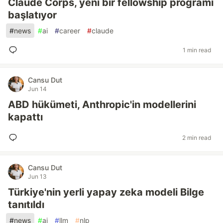
Claude Corps, yeni bir fellowship programı
başlatıyor
#
news
#
ai
#
career
#
claude
1 min read
Cansu Dut
Jun 14
ABD hükümeti, Anthropic'in modellerini
kapattı
2 min read
Cansu Dut
Jun 13
Türkiye'nin yerli yapay zeka modeli Bilge
tanıtıldı
#
news
#
ai
#
llm
#
nlp