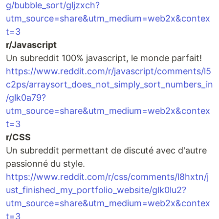
g/bubble_sort/gljzxch?
utm_source=share&utm_medium=web2x&contex
t=3
r/Javascript
Un subreddit 100% javascript, le monde parfait!
https://www.reddit.com/r/javascript/comments/l5
c2ps/arraysort_does_not_simply_sort_numbers_in
/glk0a79?
utm_source=share&utm_medium=web2x&contex
t=3
r/CSS
Un subreddit permettant de discuté avec d'autre
passionné du style.
https://www.reddit.com/r/css/comments/l8hxtn/j
ust_finished_my_portfolio_website/glk0lu2?
utm_source=share&utm_medium=web2x&contex
t=3