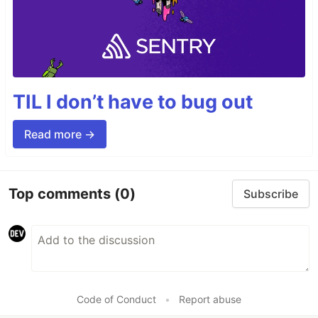
TIL I don’t have to bug out
Read more →
Top comments
(0)
Subscribe
Code of Conduct
•
Report abuse