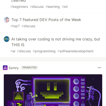
Learned
#
beginners
#
discuss
#
learning
#
iot
Top 7 Featured DEV Posts of the Week
#
top7
#
discuss
AI taking over coding is not driving me crazy, but
THIS IS
#
ai
#
discuss
#
programming
#
softwaredevelopment
Sentry
PROMOTED