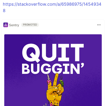
https://stackoverflow.com/a/65986975/1454934
8
Sentry
PROMOTED