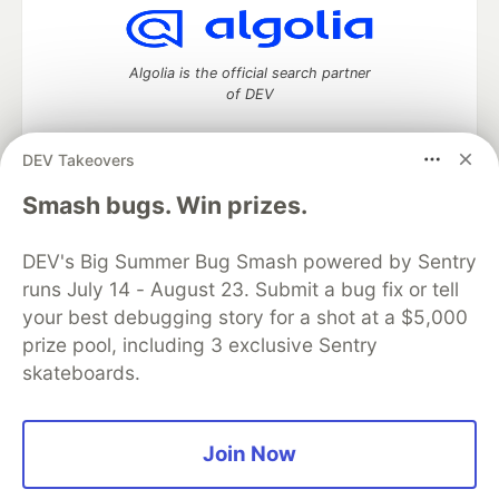
Algolia is the official search partner
of DEV
DEV Takeovers
DEV Community
— A space to discuss and keep up software
Smash bugs. Win prizes.
development and manage your software career
Home
DEV Challenges
DEV++
Videos
DEV's Big Summer Bug Smash powered by Sentry
DEV Education Tracks
DEV Help
Advertise on DEV
runs July 14 - August 23. Submit a bug fix or tell
Organization Accounts
DEV Showcase
About
Contact
your best debugging story for a shot at a $5,000
Free Postgres Database
DEV Shop
MLH
Code of Conduct
Privacy Policy
Terms of Use
prize pool, including 3 exclusive Sentry
Built on
Forem
— the
open source
software that powers
DEV
skateboards.
and other inclusive communities.
Made with love and
Ruby on Rails
. DEV Community
©
2016 -
2026.
Join Now