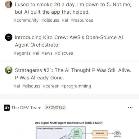
I used to smoke 20 a day. I'm down to 5. Not me,
but AI built the app that helped.
#
community
#
discuss
#
ai
#
resources
Introducing Kiro Crew: AWS's Open-Source AI
Agent Orchestrator
#
agents
#
ai
#
aws
#
discuss
Stratagems #21: The AI Thought P Was Still Alive.
P Was Already Gone.
#
ai
#
discuss
#
career
#
programming
The DEV Team
PROMOTED