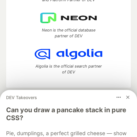
Neon is the official database
partner of DEV
Algolia is the official search partner
of DEV
DEV Takeovers
DEV Community
— A space to discuss and keep up software
development and manage your software career
Can you draw a pancake stack in pure
Home
DEV Challenges
DEV++
Videos
CSS?
DEV Education Tracks
DEV Help
Advertise on DEV
Organization Accounts
DEV Showcase
About
Contact
Pie, dumplings, a perfect grilled cheese — show
Free Postgres Database
DEV Shop
MLH