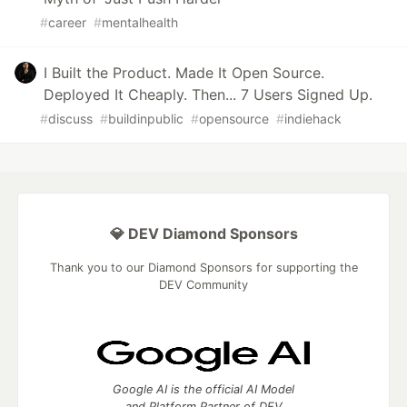
#
career
#
mentalhealth
I Built the Product. Made It Open Source.
Deployed It Cheaply. Then... 7 Users Signed Up.
#
discuss
#
buildinpublic
#
opensource
#
indiehack
💎 DEV Diamond Sponsors
Thank you to our Diamond Sponsors for supporting the
DEV Community
Google AI is the official AI Model
and Platform Partner of DEV