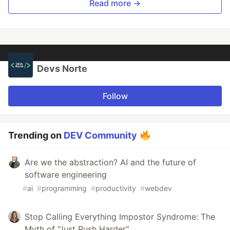
Read more →
Devs Norte
Follow
Trending on
DEV Community
Are we the abstraction? AI and the future of
software engineering
#
ai
#
programming
#
productivity
#
webdev
Stop Calling Everything Impostor Syndrome: The
Myth of "Just Push Harder"