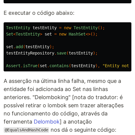
E executar o código abaixo:
TestEntity
testEntity
=
new
TestEntity
();
Set
<
TestEntity
>
set
=
new
HashSet
<>();
set
.
add
(
testEntity
);
testEntityRepository
.
save
(
testEntity
);
Assert
.
isTrue
(
set
.
contains
(
testEntity
),
"Entity not f
A asserção na última linha falha, mesmo que a
entidade foi adicionada ao Set nas linhas
anteriores. "Delomboking" [nota do tradutor: é
possível retirar o lombok sem trazer alterações
no funcionamento do código, através da
ferramenta
Delombok
] a anotação
nos dá o seguinte código:
@EqualsAndHashCode