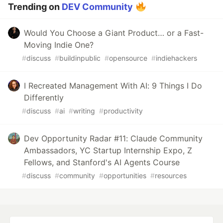
Trending on
DEV Community
Would You Choose a Giant Product… or a Fast-
Moving Indie One?
#
discuss
#
buildinpublic
#
opensource
#
indiehackers
I Recreated Management With AI: 9 Things I Do
Differently
#
discuss
#
ai
#
writing
#
productivity
Dev Opportunity Radar #11: Claude Community
Ambassadors, YC Startup Internship Expo, Z
Fellows, and Stanford's AI Agents Course
#
discuss
#
community
#
opportunities
#
resources