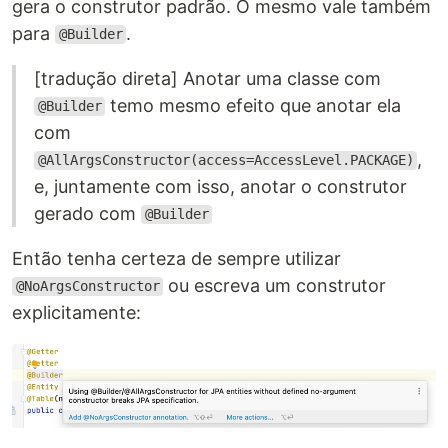
gera o construtor padrão. O mesmo vale também
para
.
@Builder
[tradução direta] Anotar uma classe com
temo mesmo efeito que anotar ela
@Builder
com
,
@AllArgsConstructor(access=AccessLevel.PACKAGE)
e, juntamente com isso, anotar o construtor
gerado com
@Builder
Então tenha certeza de sempre utilizar
ou escreva um construtor
@NoArgsConstructor
explicitamente: