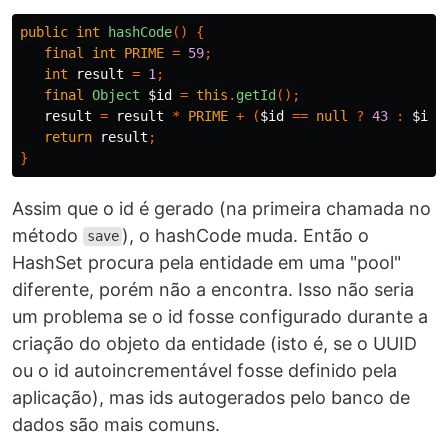
public
int
hashCode
()
{
final
int
PRIME
=
59
;
int
result
=
1
;
final
Object
$id
=
this
.
getId
();
result
=
result
*
PRIME
+
(
$id
==
null
?
43
:
$id
.
return
result
;
}
Assim que o id é gerado (na primeira chamada no
método
), o hashCode muda. Então o
save
HashSet procura pela entidade em uma "pool"
diferente, porém não a encontra. Isso não seria
um problema se o id fosse configurado durante a
criação do objeto da entidade (isto é, se o UUID
ou o id autoincrementável fosse definido pela
aplicação), mas ids autogerados pelo banco de
dados são mais comuns.