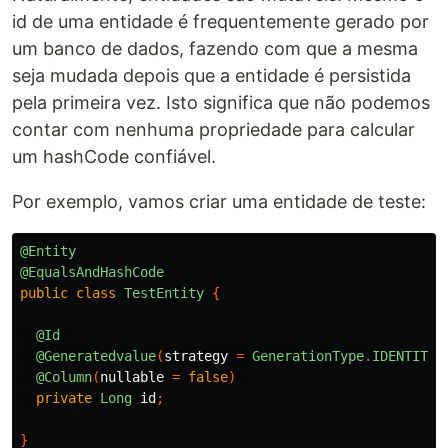
id de uma entidade é frequentemente gerado por
um banco de dados, fazendo com que a mesma
seja mudada depois que a entidade é persistida
pela primeira vez. Isto significa que não podemos
contar com nenhuma propriedade para calcular
um hashCode confiável.
Por exemplo, vamos criar uma entidade de teste:
@Entity
@EqualsAndHashCode
public
class
TestEntity
{
@Id
@Generatedvalue
(
strategy
=
GenerationType
.
IDENTITY
)
@Column
(
nullable
=
false
)
private
Long
id
;
}