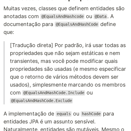
Muitas vezes, classes que definem entidades são
anotadas com
ou
. A
@EqualsAndHashcode
@Data
documentação para
define
@EqualsAndHashCode
que:
[Tradução direta] Por padrão, irá usar todas as
propriedades que não sejam estáticas e nem
transientes, mas você pode modificar quais
propriedades são usadas (e mesmo especificar
que o retorno de vários métodos devem ser
usados), simplesmente marcando os membros
com
ou
@EqualsAndHashCode.Include
@EqualsAndHashCode.Exclude
A implementação de
ou
para
equals
hashCode
entidades JPA é um assunto sensível.
Naturalmente, entidades são mutáveis. Mesmo o