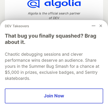
Algolia is the official search partner
of DEV
DEV Takeovers
That bug you finally squashed? Brag
DEV Community
— A space to discuss and keep up software
about it.
development and manage your software career
Home
DEV Challenges
DEV++
Videos
Chaotic debugging sessions and clever
DEV Education Tracks
DEV Help
Advertise on DEV
performance wins deserve an audience. Share
Organization Accounts
DEV Showcase
About
Contact
yours in the Summer Bug Smash for a chance at
Free Postgres Database
DEV Shop
MLH
Code of Conduct
Privacy Policy
Terms of Use
$5,000 in prizes, exclusive badges, and Sentry
Built on
Forem
— the
open source
software that powers
DEV
skateboards.
and other inclusive communities.
Made with love and
Ruby on Rails
. DEV Community
©
2016 -
2026.
Join Now