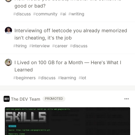
good or bad?
#
discuss
#
community
#
ai
#
writing
Interviewing off leetcode you already memorized
isn't cheating, it's the job
#
hiring
#
interview
#
career
#
discuss
I Lived on 100 GB for a Month — Here's What I
Learned
#
beginners
#
discuss
#
learning
#
iot
The DEV Team
PROMOTED