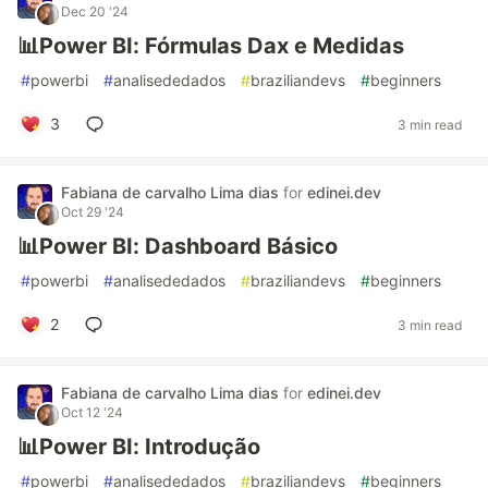
Dec 20 '24
📊Power BI: Fórmulas Dax e Medidas
#
powerbi
#
analisededados
#
braziliandevs
#
beginners
3
3 min read
Fabiana de carvalho Lima dias
for
edinei.dev
Oct 29 '24
📊Power BI: Dashboard Básico
#
powerbi
#
analisededados
#
braziliandevs
#
beginners
2
3 min read
Fabiana de carvalho Lima dias
for
edinei.dev
Oct 12 '24
📊Power BI: Introdução
#
powerbi
#
analisededados
#
braziliandevs
#
beginners