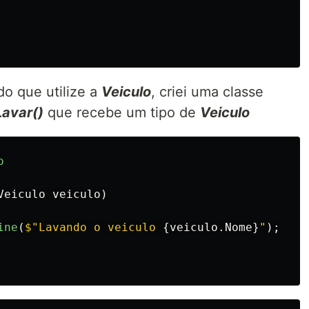
o que utilize a
Veiculo
, criei uma classe
Lavar()
que recebe um tipo de
Veiculo
o
Veiculo
veiculo
)
ine
(
$"Lavando o veiculo 
{
veiculo
.
Nome
}
"
);