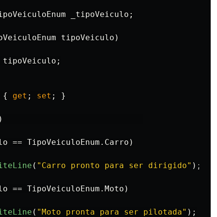
ipoVeiculoEnum
_tipoVeiculo
;
oVeiculoEnum
tipoVeiculo
)
tipoVeiculo
;
{
get
;
set
;
}
)
lo
==
TipoVeiculoEnum
.
Carro
)
iteLine
(
"Carro pronto para ser dirigido"
);
lo
==
TipoVeiculoEnum
.
Moto
)
iteLine
(
"Moto pronta para ser pilotada"
);