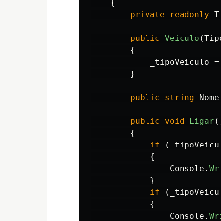
{
private
readonly
T
public
Veiculo
(
Tip
{
_tipoVeiculo
=
}
public
string
Nome
public
void
Ligar
(
{
if
(
_tipoVeicu
{
Console
.
Wr
}
if
(
_tipoVeicu
{
Console
.
Wr