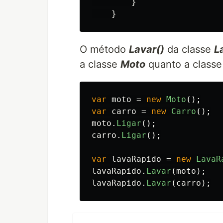
}
}
O método
Lavar()
da classe
L
a classe
Moto
quanto a class
var
moto
=
new
Moto
();
var
carro
=
new
Carro
();
moto
.
Ligar
();
carro
.
Ligar
();
var
lavaRapido
=
new
LavaR
lavaRapido
.
Lavar
(
moto
);
lavaRapido
.
Lavar
(
carro
);