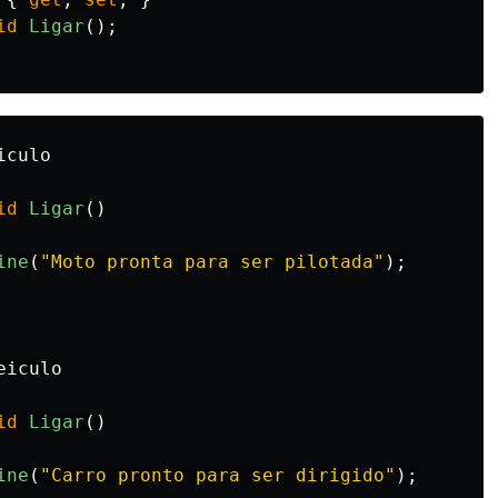
id
Ligar
();
iculo
id
Ligar
()
ine
(
"Moto pronta para ser pilotada"
);
eiculo
id
Ligar
()
ine
(
"Carro pronto para ser dirigido"
);