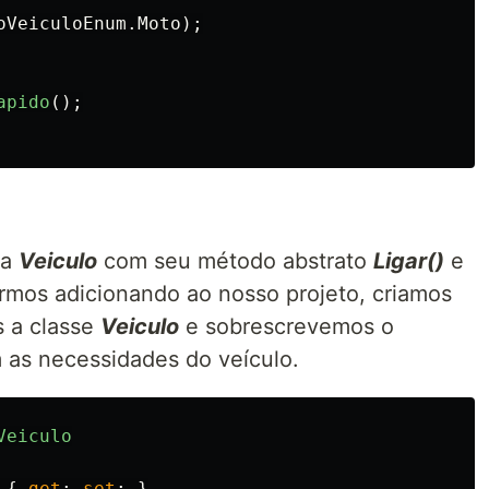
oVeiculoEnum
.
Moto
);
apido
();
ta
Veiculo
com seu método abstrato
Ligar()
e
rmos adicionando ao nosso projeto, criamos
s a classe
Veiculo
e sobrescrevemos o
as necessidades do veículo.
Veiculo
{
get
;
set
;
}