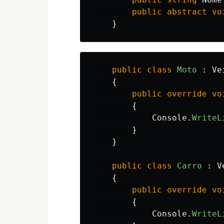
public
abstract
vo
}
public
class
Moto
:
Ve
{
public
override
vo
{
Console
.
WriteL
}
}
public
class
Carro
:
V
{
public
override
vo
{
Console
.
WriteL