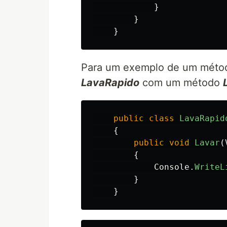
}
}
}
Para um exemplo de um métod
LavaRapido
com um método
public
class
LavaRapid
{
public
void
Lavar
(
{
Console
.
WriteL
}
}