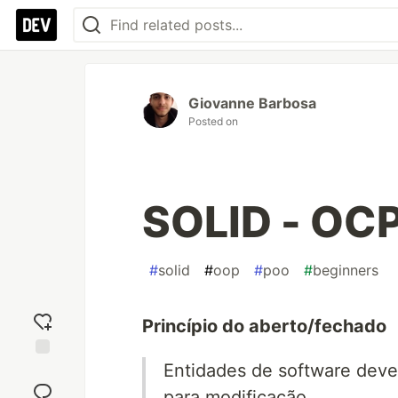
Giovanne Barbosa
Posted on
SOLID - OC
#
solid
#
oop
#
poo
#
beginners
Princípio do aberto/fechado
Entidades de software deve
Add
reaction
para modificação.