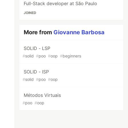
Full-Stack developer at São Paulo
JOINED
More from
Giovanne Barbosa
SOLID - LSP
#
solid
#
poo
#
oop
#
beginners
SOLID - ISP
#
solid
#
poo
#
oop
Métodos Virtuais
#
poo
#
oop