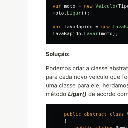
var
moto
=
new
Veiculo
(
Tip
moto
.
Ligar
();
var
lavaRapido
=
new
LavaR
lavaRapido
.
Lavar
(
moto
);
Solução:
Podemos criar a classe abstra
para cada novo veiculo que fo
uma classe para ele, herdamo
método
Ligar()
de acordo com 
public
abstract
class
{
public
string
Nome