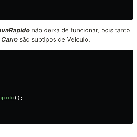
avaRapido
não deixa de funcionar, pois tanto
e
Carro
são subtipos de Veiculo.
apido
();