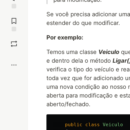
Se você precisa adicionar uma
Jump to
Comments
estender do que modificar.
Por exemplo:
Save
Temos uma classe
Veiculo
que
Boost
e dentro dela o método
Ligar(
verifica o tipo do veículo e r
toda vez que for adicionado u
uma nova condição ao nosso 
aberta para modificação e est
aberto/fechado.
public
class
Veiculo