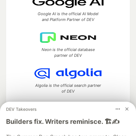
Google AI is the official AI Model
and Platform Partner of DEV
Neon is the official database
partner of DEV
Algolia is the official search partner
of DEV
DEV Takeovers
DEV Community
— A space to discuss and keep up software
Builders fix. Writers reminisce. 🏗️✍️
development and manage your software career
Home
DEV Challenges
DEV++
Videos