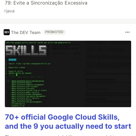
79: Evite a Sincronização Excessiva
#
java
The DEV Team
PROMOTED
70+ official Google Cloud Skills,
and the 9 you actually need to start