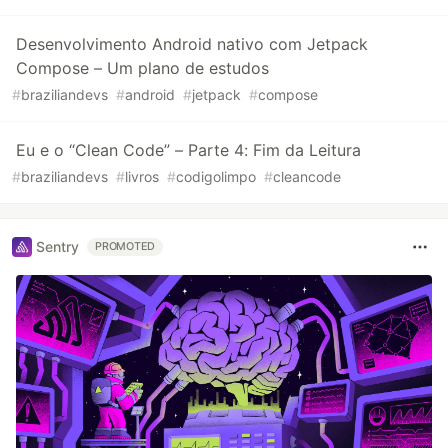
Desenvolvimento Android nativo com Jetpack
Compose – Um plano de estudos
#
braziliandevs
#
android
#
jetpack
#
compose
Eu e o “Clean Code” – Parte 4: Fim da Leitura
#
braziliandevs
#
livros
#
codigolimpo
#
cleancode
Sentry
PROMOTED