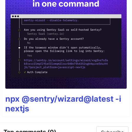
npx @sentry/wizard@latest -i
nextjs