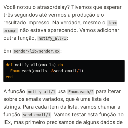
Você notou o atraso/delay? Tivemos que esperar
três segundos até vermos a produção e o
resultado impresso. Na verdade, mesmo o
iex>
não estava aparecendo. Vamos adicionar
prompt
outra função,
:
notify_all/1
Em
:
sender/lib/sender.ex
def
notify_all
(
emails
)
do
Enum
.
each
(
emails
,
&
send_email
/
1
)
end
A função
usa
para iterar
notify_all/1
Enum.each/2
sobre os emails variados, que é uma lista de
strings. Para cada item da lista, vamos chamar a
função
. Vamos testar esta função no
send_email/1
IEx, mas primeiro precisamos de alguns dados de