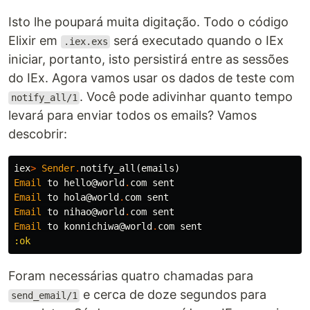
Isto lhe poupará muita digitação. Todo o código
Elixir em
será executado quando o IEx
.iex.exs
iniciar, portanto, isto persistirá entre as sessões
do IEx. Agora vamos usar os dados de teste com
. Você pode adivinhar quanto tempo
notify_all/1
levará para enviar todos os emails? Vamos
descobrir:
iex
>
Sender
.
notify_all
(
emails
)
Email
to
hello
@world
.
com
sent
Email
to
hola
@world
.
com
sent
Email
to
nihao
@world
.
com
sent
Email
to
konnichiwa
@world
.
com
sent
:ok
Foram necessárias quatro chamadas para
e cerca de doze segundos para
send_email/1