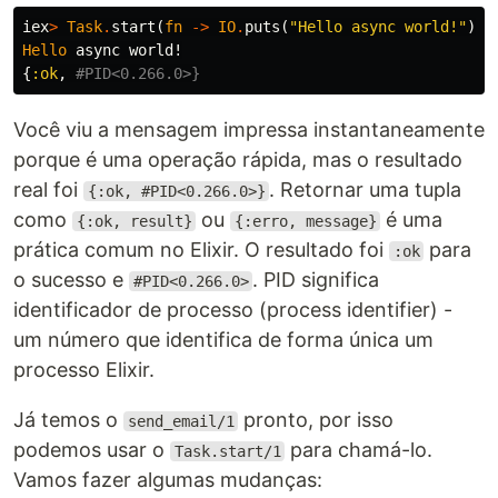
iex
>
Task
.
start
(
fn
->
IO
.
puts
(
"Hello async world!"
)
e
Hello
async
world!
{
:ok
,
#PID<0.266.0>}
Você viu a mensagem impressa instantaneamente
porque é uma operação rápida, mas o resultado
real foi
. Retornar uma tupla
{:ok, #PID<0.266.0>}
como
ou
é uma
{:ok, result}
{:erro, message}
prática comum no Elixir. O resultado foi
para
:ok
o sucesso e
. PID significa
#PID<0.266.0>
identificador de processo (process identifier) -
um número que identifica de forma única um
processo Elixir.
Já temos o
pronto, por isso
send_email/1
podemos usar o
para chamá-lo.
Task.start/1
Vamos fazer algumas mudanças: