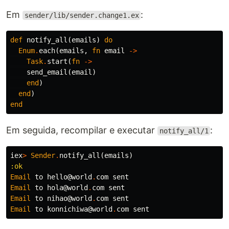
Em
:
sender/lib/sender.change1.ex
def
notify_all
(
emails
)
do
Enum
.
each
(
emails
,
fn
email
->
Task
.
start
(
fn
->
send_email
(
email
)
end
)
end
)
end
Em seguida, recompilar e executar
:
notify_all/1
iex
>
Sender
.
notify_all
(
emails
)
:ok
Email
to
hello
@world
.
com
sent
Email
to
hola
@world
.
com
sent
Email
to
nihao
@world
.
com
sent
Email
to
konnichiwa
@world
.
com
sent