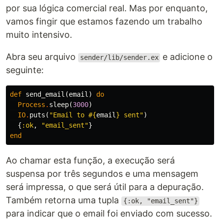
por sua lógica comercial real. Mas por enquanto,
vamos fingir que estamos fazendo um trabalho
muito intensivo.
Abra seu arquivo
e adicione o
sender/lib/sender.ex
seguinte:
def
send_email
(
email
)
do
Process
.
sleep
(
3000
)
IO
.
puts
(
"Email to 
#{
email
}
 sent"
)
{
:ok
,
"email_sent"
}
end
Ao chamar esta função, a execução será
suspensa por três segundos e uma mensagem
será impressa, o que será útil para a depuração.
Também retorna uma tupla
{:ok, "email_sent"}
para indicar que o email foi enviado com sucesso.