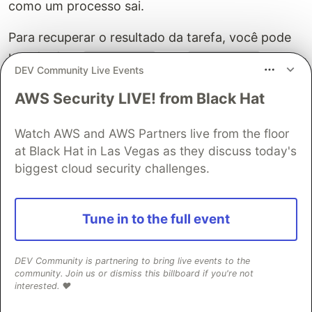
como um processo sai.
Para recuperar o resultado da tarefa, você pode
usar tanto o
ou o
que
Task.await/1
Task.yield/1
DEV Community Live Events
aceita uma estrutura Task como um argumento.
Há uma diferença importante na forma de
AWS Security LIVE! from Black Hat
trabalho do
e do
, portanto, você
await/1
yield/1
tem que escolher sabiamente.
Ambos param o
Watch AWS and AWS Partners live from the floor
programa e tentam recuperar o resultado da
at Black Hat in Las Vegas as they discuss today's
biggest cloud security challenges.
tarefa
. A diferença vem da maneira como eles
lidam com os
tempos de espera do processo
(process timeouts)
.
Tune in to the full event
Os tempos de espera do processo garantem que
os processos não fiquem presos para sempre.
DEV Community is partnering to bring live events to the
community. Join us or dismiss this billboard if you're not
Para mostrar como eles funcionam, vamos
interested. ❤️
aumentar o tempo que a função
leva
send_email/1