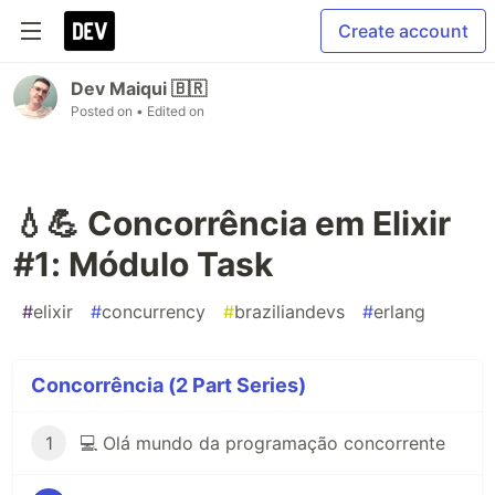
Create account
Dev Maiqui 🇧🇷
Posted on
• Edited on
💧💪 Concorrência em Elixir
#1: Módulo Task
#
elixir
#
concurrency
#
braziliandevs
#
erlang
Concorrência (2 Part Series)
1
💻 Olá mundo da programação concorrente