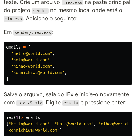
teste. Crie um arquivo
na pasta principal
.iex.exs
do projeto
no mesmo local onde está o
sender
. Adicione o seguinte:
mix.exs
Em
:
sender/.iex.exs
emails
=
[
"hello@world.com"
,
"hola@world.com"
,
"nihao@world.com"
,
"konnichiwa@world.com"
,
]
Salve o arquivo, saia do IEx e inicie-o novamente
com
. Digite
e pressione enter:
iex -S mix
emails
iex
(
1
)
>
emails
[
"hello@world.com"
,
"hola@world.com"
,
"nihao@world.co
"konnichiwa@world.com"
]