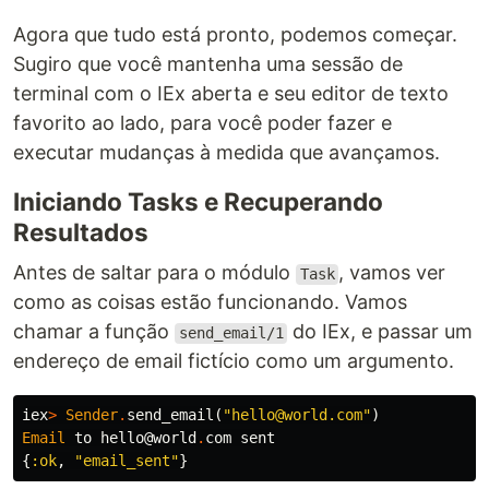
Agora que tudo está pronto, podemos começar.
Sugiro que você mantenha uma sessão de
terminal com o IEx aberta e seu editor de texto
favorito ao lado, para você poder fazer e
executar mudanças à medida que avançamos.
Iniciando Tasks e Recuperando
Resultados
Antes de saltar para o módulo
, vamos ver
Task
como as coisas estão funcionando. Vamos
chamar a função
do IEx, e passar um
send_email/1
endereço de email fictício como um argumento.
iex
>
Sender
.
send_email
(
"hello@world.com"
)
Email
to
hello
@world
.
com
sent
{
:ok
,
"email_sent"
}