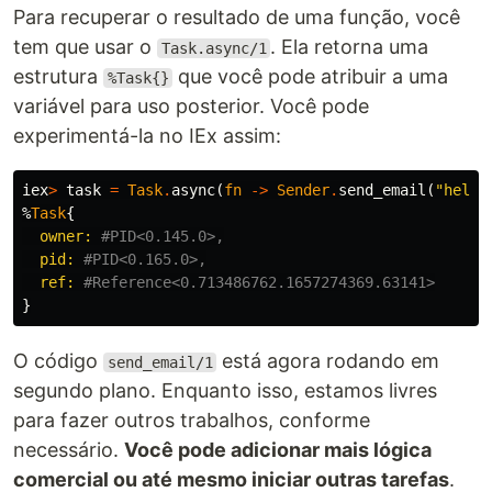
Para recuperar o resultado de uma função, você
tem que usar o
. Ela retorna uma
Task.async/1
estrutura
que você pode atribuir a uma
%Task{}
variável para uso posterior. Você pode
experimentá-la no IEx assim:
iex
>
task
=
Task
.
async
(
fn
->
Sender
.
send_email
(
"hello
%
Task
{
owner:
#PID<0.145.0>,
pid:
#PID<0.165.0>,
ref:
#Reference<0.713486762.1657274369.63141>
}
O código
está agora rodando em
send_email/1
segundo plano. Enquanto isso, estamos livres
para fazer outros trabalhos, conforme
necessário.
Você pode adicionar mais lógica
comercial ou até mesmo iniciar outras tarefas
.