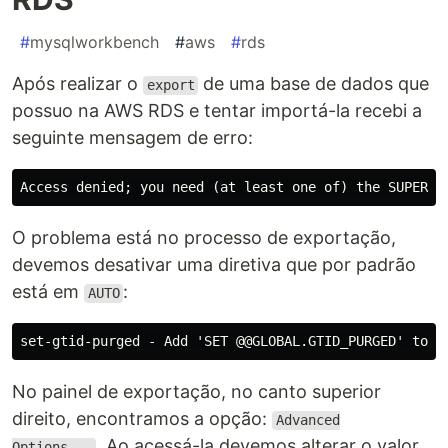
#
mysqlworkbench
#
aws
#
rds
Após realizar o
de uma base de dados que
export
possuo na AWS RDS e tentar importá-la recebi a
seguinte mensagem de erro:
O problema está no processo de exportação,
devemos desativar uma diretiva que por padrão
está em
:
AUTO
No painel de exportação, no canto superior
direito, encontramos a opção:
Advanced
. Ao acessá-la devemos alterar o valor
Options...