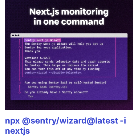
npx @sentry/wizard@latest -i
nextjs