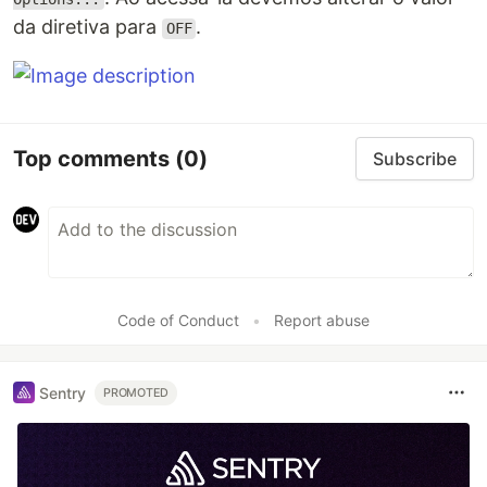
da diretiva para
.
OFF
Top comments
(0)
Subscribe
Code of Conduct
•
Report abuse
Sentry
PROMOTED