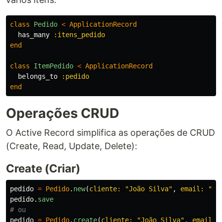
class
Pedido
<
ApplicationRecord
has_many
:itens_pedido
end
class
ItemPedido
<
ApplicationRecord
belongs_to
:pedido
end
Operações CRUD
O Active Record simplifica as operações de CRUD
(Create, Read, Update, Delete):
Create (Criar)
pedido
=
Pedido
.
new
(
cliente: 
"João Silva"
,
email: 
"jo
pedido
.
save
# ou
pedido
=
Pedido
.
create
(
cliente: 
"João Silva"
,
email: 