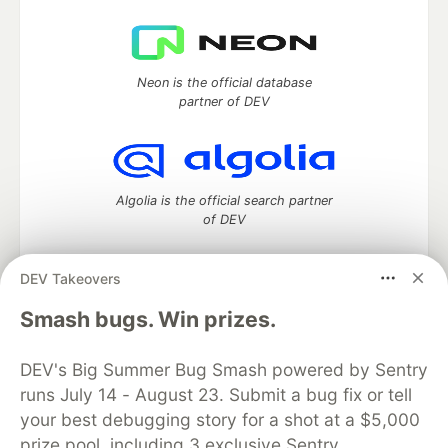
Neon is the official database
partner of DEV
Algolia is the official search partner
of DEV
DEV Takeovers
DEV Community
— A space to discuss and keep up software
Smash bugs. Win prizes.
development and manage your software career
Home
DEV Challenges
DEV++
Videos
DEV's Big Summer Bug Smash powered by Sentry
DEV Education Tracks
DEV Help
Advertise on DEV
runs July 14 - August 23. Submit a bug fix or tell
Organization Accounts
DEV Showcase
About
Contact
your best debugging story for a shot at a $5,000
Free Postgres Database
DEV Shop
MLH
Code of Conduct
Privacy Policy
Terms of Use
prize pool, including 3 exclusive Sentry