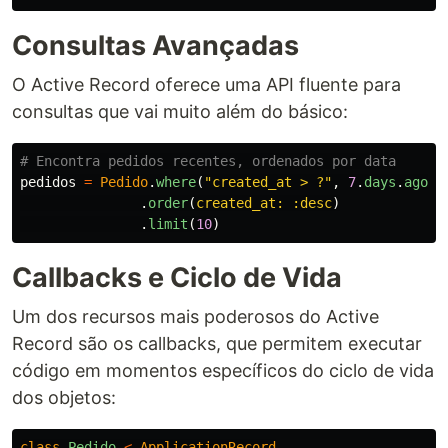
Consultas Avançadas
O Active Record oferece uma API fluente para
consultas que vai muito além do básico:
# Encontra pedidos recentes, ordenados por data
pedidos
=
Pedido
.
where
(
"created_at > ?"
,
7
.
days
.
ago
)
.
order
(
created_at: :desc
)
.
limit
(
10
)
Callbacks e Ciclo de Vida
Um dos recursos mais poderosos do Active
Record são os callbacks, que permitem executar
código em momentos específicos do ciclo de vida
dos objetos:
class
Pedido
<
ApplicationRecord