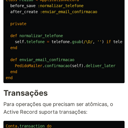
before_save
:normalizar_telefone
after_create
:enviar_email_confirmacao
private
def
normalizar_telefone
self
.
telefone
=
telefone
.
gsub
(
/\D/
,
''
)
if
telefo
end
def
enviar_email_confirmacao
PedidoMailer
.
confirmacao
(
self
).
deliver_later
end
end
Transações
Para operações que precisam ser atômicas, o
Active Record suporta transações:
Conta
.
transaction
do