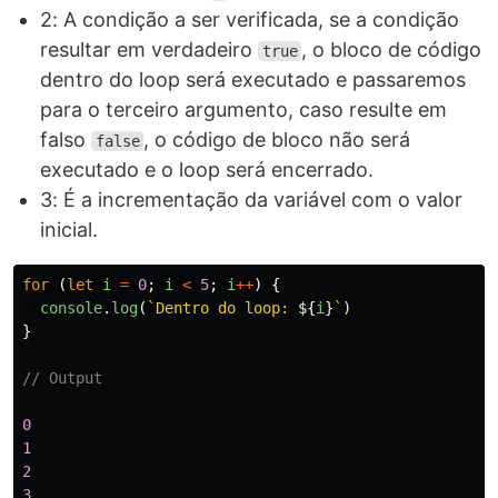
2: A condição a ser verificada, se a condição
resultar em verdadeiro
, o bloco de código
true
dentro do loop será executado e passaremos
para o terceiro argumento, caso resulte em
falso
, o código de bloco não será
false
executado e o loop será encerrado.
3: É a incrementação da variável com o valor
inicial.
for
(
let
i
=
0
;
i
<
5
;
i
++
)
{
console
.
log
(
`Dentro do loop: 
${
i
}
`
)
}
// Output
0
1
2
3