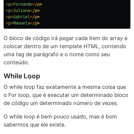
<
p
>
Fernando
<
/p
<
p
>
Juliana
<
/p
<
p
>
Gabriel
<
/p
<
p
>
Manoela
<
/p
O bloco de código irá pegar cada item do array e
colocar dentro de um template HTML, contendo
uma tag de parágrafo e o nome como seu
conteúdo.
While Loop
O while loop faz exatamente a mesma coisa que
o For loop, que é executar um determinado bloco
de código um determinado número de vezes.
O while loop é bem pouco usado, mas é bom
sabermos que ele existe.