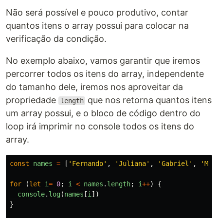
Não será possível e pouco produtivo, contar
quantos itens o array possui para colocar na
verificação da condição.
No exemplo abaixo, vamos garantir que iremos
percorrer todos os itens do array, independente
do tamanho dele, iremos nos aproveitar da
propriedade
que nos retorna quantos itens
length
um array possui, e o bloco de código dentro do
loop irá imprimir no console todos os itens do
array.
const
names
=
[
'
Fernando
'
,
'
Juliana
'
,
'
Gabriel
'
,
'
Man
for
(
let
i
=
0
;
i
<
names
.
length
;
i
++
)
{
console
.
log
(
names
[
i
])
}