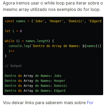
Agora iremos usar o while loop para iterar sobre o
mesmo array utilizado nos exemplos do for loop.
const
names
=
[
'
Jobs
'
,
'
Hooper
'
,
'
Dominic
'
,
'
Edgard
'
]
let
i
=
0
while
(
i
<
names
.
length
)
{
console
.
log
(
`Dentro do Array de Names: 
${
names
[
i
]}
`
i
++
}
// Output
Dentro
do
Array
de
Names
:
Jobs
Dentro
do
Array
de
Names
:
Hooper
Dentro
do
Array
de
Names
:
Dominic
Dentro
do
Array
de
Names
:
Edgard
Vou deixar links para saberem mais sobre
For