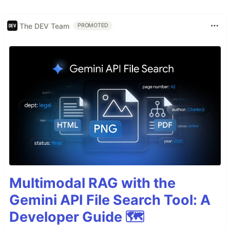
The DEV Team
PROMOTED
Multimodal RAG with the
Gemini API File Search Tool: A
Developer Guide 🗺️