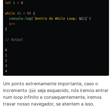
let
i
=
0
while
(
i
<
5
)
{
console
.
log
(
`Dentro do While Loop: 
${
i
}
`
)
i
++
}
// Output
0
1
2
3
4
Um ponto extremamente importante, caso o
incremento
seja esquecido, nós iremos entrar
i++
num loop infinito e consequentemente, iremos
travar nosso navegador, se atentem a isso.