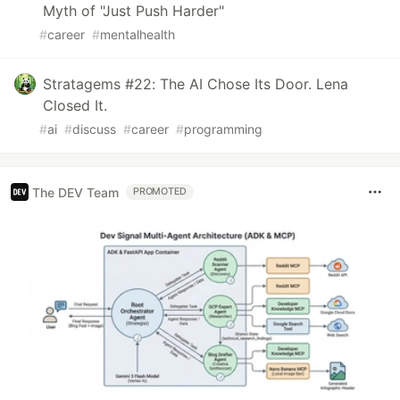
Myth of "Just Push Harder"
#
career
#
mentalhealth
Stratagems #22: The AI Chose Its Door. Lena
Closed It.
#
ai
#
discuss
#
career
#
programming
The DEV Team
PROMOTED