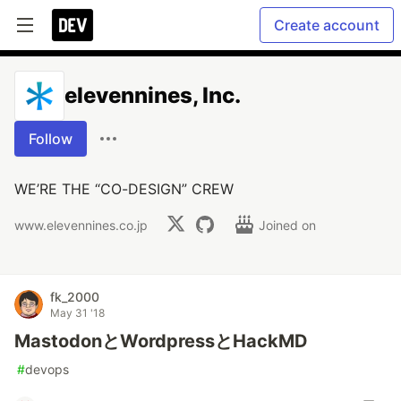
Create account
elevennines, Inc.
Follow
WE’RE THE “CO-DESIGN” CREW
www.elevennines.co.jp
Joined on
fk_2000
May 31 '18
MastodonとWordpressとHackMD
#
devops