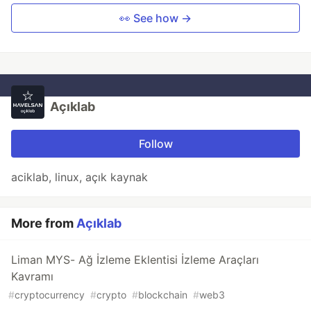
👀 See how →
Açıklab
Follow
aciklab, linux, açık kaynak
More from
Açıklab
Liman MYS- Ağ İzleme Eklentisi İzleme Araçları
Kavramı
#
cryptocurrency
#
crypto
#
blockchain
#
web3