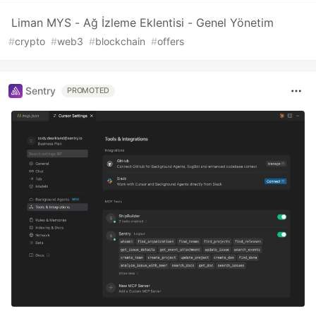
Liman MYS - Ağ İzleme Eklentisi - Genel Yönetim
#
crypto
#
web3
#
blockchain
#
offers
Sentry
PROMOTED