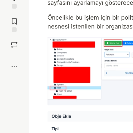
sayfasını ayarlamayı gösterece
Jump to
Öncelikle bu işlem için bir poli
Comments
nesnesi istenilen bir organizas
Save
Boost