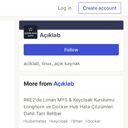
Log in
Create account
Açıklab
Follow
aciklab, linux, açık kaynak
More from
Açıklab
RKE2'de Liman MYS & Keycloak Kurulumu:
Longhorn ve Docker Hub Hata Çözümleri
Dahil Tam Rehber
#
kubernetes
#
keycloak
#
liman
#
docker