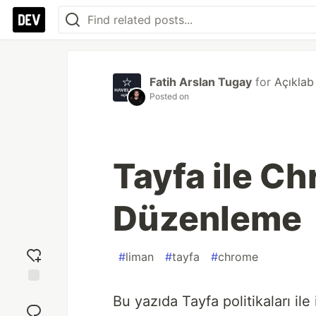
Fatih Arslan Tugay
for
Açıklab
Posted on
Tayfa ile C
Düzenleme
#
liman
#
tayfa
#
chrome
Add
Bu yazıda Tayfa politikaları il
reaction