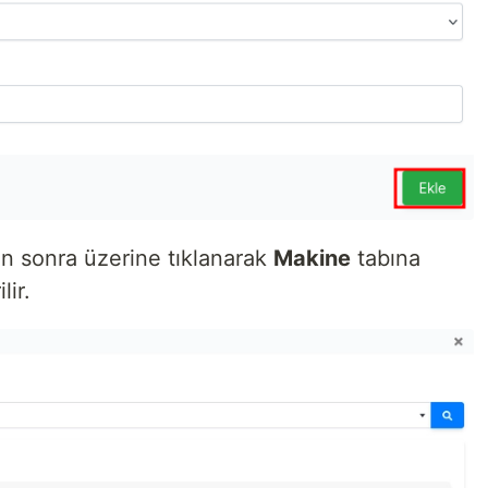
an sonra üzerine tıklanarak
Makine
tabına
lir.