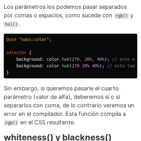
Los parámetros los podemos pasar separados
por comas o espacios, como sucede con
y
rgb()
.
hsl()
@use
"sass:color"
;
selector
{
background
:
color
.
hwb
(
270
,
20%
,
40%
);
// esto es 
background
:
color
.
hwb
(
270
20%
40%
);
// esto tambi
}
Sin embargo, si queremos pasarle el cuarto
parámetro (valor de alfa), deberemos sí o sí
separarlos con coma, de lo contrario veremos un
error en el compilador. Esta función compila a
en el CSS resultante.
rgb()
whiteness() y blackness()