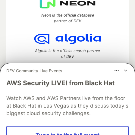
Neon is the official database
partner of DEV
Algolia is the official search partner
of DEV
DEV Community Live Events
AWS Security LIVE! from Black Hat
DEV Community
— A space to discuss and keep up software
development and manage your software career
Home
DEV Challenges
DEV++
Videos
Watch AWS and AWS Partners live from the floor
DEV Education Tracks
DEV Help
Advertise on DEV
at Black Hat in Las Vegas as they discuss today's
Organization Accounts
DEV Showcase
About
Contact
biggest cloud security challenges.
Free Postgres Database
DEV Shop
MLH
Code of Conduct
Privacy Policy
Terms of Use
Built on
Forem
— the
open source
software that powers
DEV