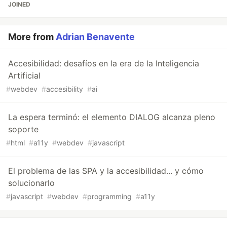
JOINED
More from
Adrian Benavente
Accesibilidad: desafíos en la era de la Inteligencia
Artificial
#
webdev
#
accesibility
#
ai
La espera terminó: el elemento DIALOG alcanza pleno
soporte
#
html
#
a11y
#
webdev
#
javascript
El problema de las SPA y la accesibilidad... y cómo
solucionarlo
#
javascript
#
webdev
#
programming
#
a11y