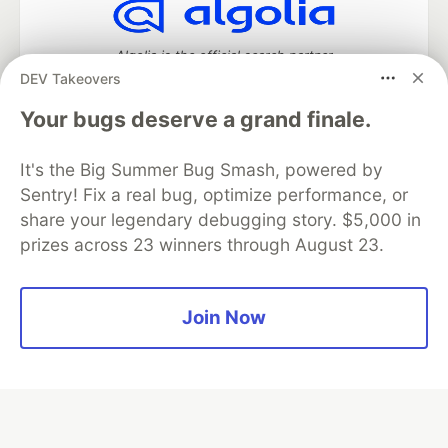
Algolia is the official search partner
of DEV
DEV Takeovers
Your bugs deserve a grand finale.
It's the Big Summer Bug Smash, powered by
DEV Community
— A space to discuss and keep up software
development and manage your software career
Sentry! Fix a real bug, optimize performance, or
Home
DEV Challenges
DEV++
Videos
share your legendary debugging story. $5,000 in
DEV Education Tracks
DEV Help
Advertise on DEV
prizes across 23 winners through August 23.
Organization Accounts
DEV Showcase
About
Contact
Free Postgres Database
DEV Shop
MLH
Code of Conduct
Privacy Policy
Terms of Use
Join Now
Built on
Forem
— the
open source
software that powers
DEV
and other inclusive communities.
Made with love and
Ruby on Rails
. DEV Community
©
2016 -
2026.