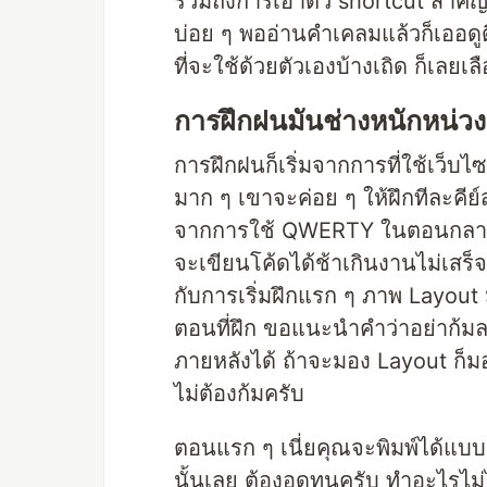
รวมถึงการเอาตัว shortcut สำคัญ ๆ 
บ่อย ๆ พออ่านคำเคลมแล้วก็เออดูด
ที่จะใช้ด้วยตัวเองบ้างเถิด ก็เลยเลื
การฝึกฝนมันช่างหนักหน่วง
การฝึกฝนก็เริ่มจากการที่ใช้เว็บไ
มาก ๆ เขาจะค่อย ๆ ให้ฝึกทีละคีย์
จากการใช้ QWERTY ในตอนกลางวัน 
จะเขียนโค้ดได้ช้าเกินงานไม่เสร
กับการเริ่มฝึกแรก ๆ ภาพ Layout
ตอนที่ฝึก ขอแนะนำคำว่าอย่าก้ม
ภายหลังได้ ถ้าจะมอง Layout ก็มอ
ไม่ต้องก้มครับ
ตอนแรก ๆ เนี่ยคุณจะพิมพ์ได้แ
นั้นเลย ต้องอดทนครับ ทำอะไรไม่ไ