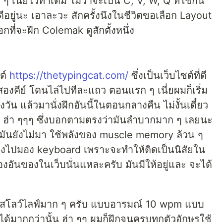
เนี่ยไว้ทำเดิม ไม่ว่าจะเป็น C, V, W, Q ที่ใช้กัน
ีอยู่นะ เอาละวะ สักครั้งนึงในชีวิตขอเลือก Layout
อกที่จะฝึก Colemak ดูสักตั้งหนึ่ง
ซต์
https://thetypingcat.com/
ซึ่งเป็นเว็บไซต์ที่ดี
สองคีย์ โดนไล่ไปทีละแถว ตอนแรก ๆ เนี่ยผมก็เริ่ม
แล้วมานั่งฝึกอันนี้ในตอนกลางคืน ไม่งั้นเดี๋ยว
็จ ฮ่า ๆๆๆ ซึ่งบอกตามตรงว่ามันลำบากมาก ๆ เลยนะ
 มันยังไม่มา ใช้พลังของ muscle memory ล้วน ๆ
ลงไปมอง keyboard เพราะจะทำให้ติดเป็นนิสัยใน
งอันของในเว็บนั่นแหละครับ มันมีให้อยู่และ จะได้
บบสโลว์ไลฟ์มาก ๆ ครับ แบบอารมณ์ 10 wpm แบบ
ด้มากกว่านั้น ฮ่า ๆๆ ผมก็ฝึกจนครบทุกตัวอักษรใช้