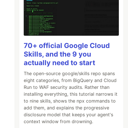
70+ official Google Cloud
Skills, and the 9 you
actually need to start
The open-source google/skills repo spans
eight categories, from BigQuery and Cloud
Run to WAF security audits. Rather than
installing everything, this tutorial narrows it
to nine skills, shows the npx commands to
add them, and explains the progressive
disclosure model that keeps your agent's
context window from drowning.