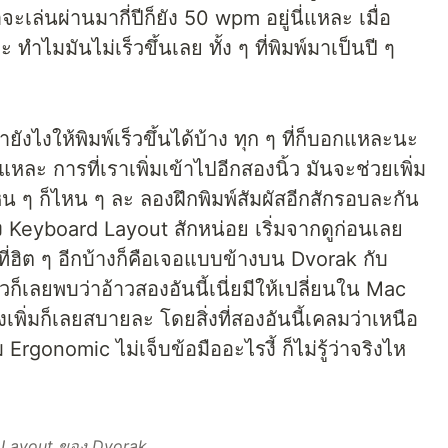
เล่นผ่านมากี่ปีก็ยัง 50 wpm อยู่นี่แหละ เมื่อ
ทำไมมันไม่เร็วขึ้นเลย ทั้ง ๆ ที่พิมพ์มาเป็นปี ๆ
ังไงให้พิมพ์เร็วขึ้นได้บ้าง ทุก ๆ ที่ก็บอกแหละนะ
่แหละ การที่เราเพิ่มเข้าไปอีกสองนิ้ว มันจะช่วยเพิ่ม
น ๆ ก็ไหน ๆ ละ ลองฝึกพิมพ์สัมผัสอีกสักรอบละกัน
ื่อง Keyboard Layout สักหน่อย เริ่มจากดูก่อนเลย
ฮิต ๆ อีกบ้างก็คือเจอแบบข้างบน Dvorak กับ
วก็เลยพบว่าอ้าวสองอันนี้เนี่ยมีให้เปลี่ยนใน Mac
เพิ่มก็เลยสบายละ โดยสิ่งที่สองอันนี้เคลมว่าเหนือ
rgonomic ไม่เจ็บข้อมืออะไรงี้ ก็ไม่รู้ว่าจริงไห
Layout ของ Dvorak