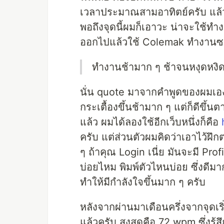
เวลาประมาณสามอาทิตย์ครับ แล้ว
พอถึงจุดนี้ผมก็เอาวะ น่าจะใช้
ออกไปแล้วใช้ Colemak ทำงานซ
ทำงานช้ามาก ๆ ช้าจนหงุดหงิด
นั่น quote มาจากคำพูดของผมเองที
กระเตื้องขึ้นช้ามาก ๆ แต่ก็ดีขึ้น
แล้ว ผมได้ลองใช้อีกเว็บหนึ่งก็คือ
ครับ แต่ส่วนตัวผมคิดว่าเอาไว้ฝึก
ๆ ถ้าคุณ Login เนี่ย มันจะมี Profi
บ่อยไหม พิมพ์ตัวไหนบ่อย ซึ่งดีม
ทำให้มีกำลังใจขึ้นมาก ๆ ครับ
หลังจากผ่านมาเดือนครึ่งจากจุดเ
แล้วครับ สูงสุดคือ 72 wpm ซึ่งร