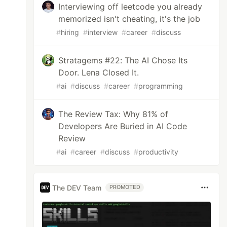
Interviewing off leetcode you already
memorized isn't cheating, it's the job
#
hiring
#
interview
#
career
#
discuss
Stratagems #22: The AI Chose Its
Door. Lena Closed It.
#
ai
#
discuss
#
career
#
programming
The Review Tax: Why 81% of
Developers Are Buried in AI Code
Review
#
ai
#
career
#
discuss
#
productivity
The DEV Team
PROMOTED