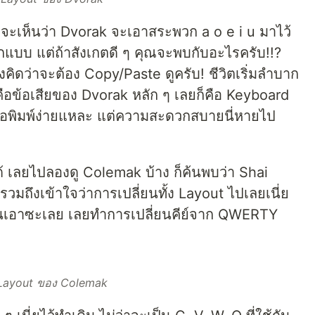
ะเห็นว่า Dvorak จะเอาสระพวก a o e i u มาไว้
ีกแบบ แต่ถ้าสังเกตดี ๆ คุณจะพบกับอะไรครับ!!?
องคิดว่าจะต้อง Copy/Paste ดูครับ! ชีวิตเริ่มลำบาก
คือข้อเสียของ Dvorak หลัก ๆ เลยก็คือ Keyboard
ือพิมพ์ง่ายแหละ แต่ความสะดวกสบายนี่หายไป
ด้ เลยไปลองดู Colemak บ้าง ก็ค้นพบว่า Shai
 รวมถึงเข้าใจว่าการเปลี่ยนทั้ง Layout ไปเลยเนี่ย
ี่ยนเอาซะเลย เลยทำการเปลี่ยนคีย์จาก QWERTY
Layout ของ Colemak