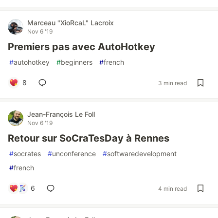
Marceau "XioRcaL" Lacroix
Nov 6 '19
Premiers pas avec AutoHotkey
#
autohotkey
#
beginners
#
french
8
3 min read
Jean-François Le Foll
Nov 6 '19
Retour sur SoCraTesDay à Rennes
#
socrates
#
unconference
#
softwaredevelopment
#
french
6
4 min read