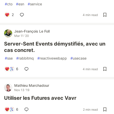
#
cto
#
esn
#
service
2
4 min read
Jean-François Le Foll
Mar 11 '20
Server-Sent Events démystifiés, avec un
cas concret.
#
sse
#
rabbitmq
#
reactivewebapp
#
usecase
6
4 min read
Mathieu Marchadour
Nov 13 '19
Utiliser les Futures avec Vavr
6
2 min read