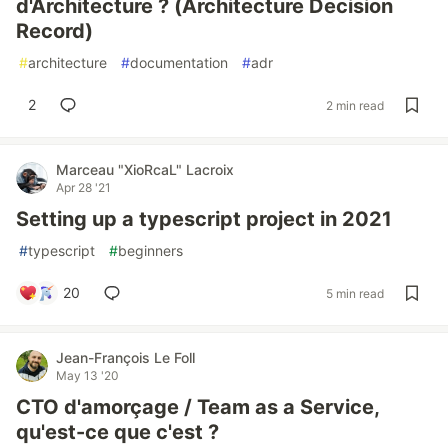
d'Architecture ? (Architecture Decision
Record)
#
architecture
#
documentation
#
adr
2
2 min read
Marceau "XioRcaL" Lacroix
Apr 28 '21
Setting up a typescript project in 2021
#
typescript
#
beginners
20
5 min read
Jean-François Le Foll
May 13 '20
CTO d'amorçage / Team as a Service,
qu'est-ce que c'est ?