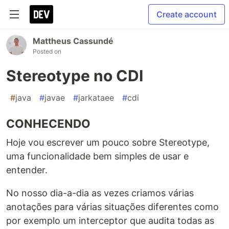
Create account
Mattheus Cassundé
Posted on
Stereotype no CDI
#
java
#
javae
#
jarkataee
#
cdi
CONHECENDO
Hoje vou escrever um pouco sobre Stereotype,
uma funcionalidade bem simples de usar e
entender.
No nosso dia-a-dia as vezes criamos várias
anotações para várias situações diferentes como
por exemplo um interceptor que audita todas as