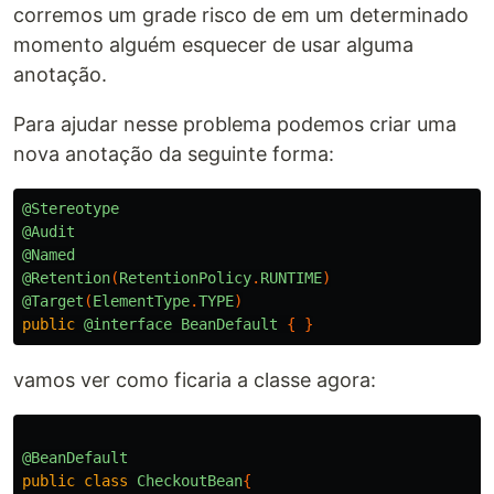
corremos um grade risco de em um determinado
momento alguém esquecer de usar alguma
anotação.
Para ajudar nesse problema podemos criar uma
nova anotação da seguinte forma:
@Stereotype
@Audit
@Named
@Retention
(
RetentionPolicy
.
RUNTIME
)
@Target
(
ElementType
.
TYPE
)
public
@interface
BeanDefault
{
}
vamos ver como ficaria a classe agora:
@BeanDefault
public
class
CheckoutBean
{