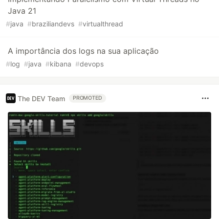
Java 21
#
java
#
braziliandevs
#
virtualthread
A importância dos logs na sua aplicação
#
log
#
java
#
kibana
#
devops
The DEV Team
PROMOTED