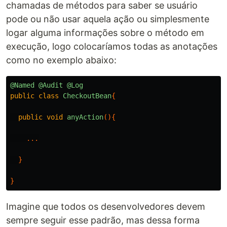
chamadas de métodos para saber se usuário
pode ou não usar aquela ação ou simplesmente
logar alguma informações sobre o método em
execução, logo colocaríamos todas as anotações
como no exemplo abaixo:
@Named
@Audit
@Log
public
class
CheckoutBean
{
public
void
anyAction
(){
...
}
}
Imagine que todos os desenvolvedores devem
sempre seguir esse padrão, mas dessa forma