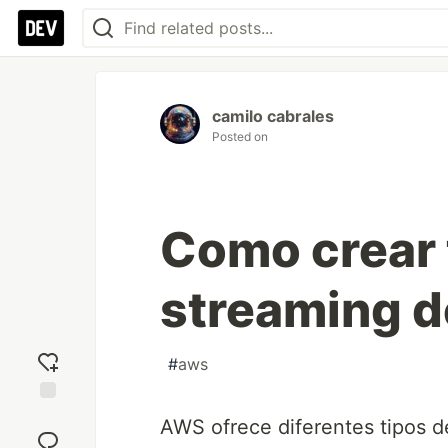
camilo cabrales
Posted on
Como crear 
streaming d
#
aws
Add
AWS ofrece diferentes tipos d
reaction