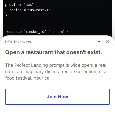
provider "aws" {

  region = "us-east-1"

}

resource "random_id" "random" {

  byte_length = 2

DEV Takeovers
}

Open a restaurant that doesn't exist.
variable "job_name"{

    type= string

    default= "PreciosJob"

The Perfect Landing prompt is wide open: a real
}

cafe, an imaginary diner, a recipe collection, or a
food festival. Your call.
variable "bucket_name" {

    type = string

    default = "datosgluedatabrew"

Join Now
}

variable "telefono"{

    type = string
