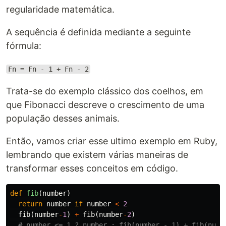
regularidade matemática.
A sequência é definida mediante a seguinte
fórmula:
Fn = Fn - 1 + Fn - 2
Trata-se do exemplo clássico dos coelhos, em
que Fibonacci descreve o crescimento de uma
população desses animais.
Então, vamos criar esse ultimo exemplo em Ruby,
lembrando que existem várias maneiras de
transformar esses conceitos em código.
def
fib
(
number
)
return
number
if
number
<
2
fib
(
number
-
1
)
+
fib
(
number
-
2
)
# number <= 1 ? number : fib(number - 1) + fib(numb