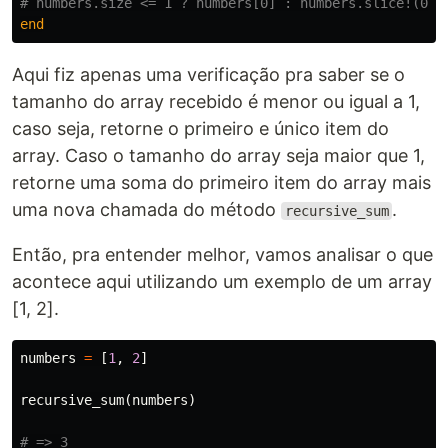
# numbers.size <= 1 ? numbers[0] : numbers.slice!(0) 
end
Aqui fiz apenas uma verificação pra saber se o
tamanho do array recebido é menor ou igual a 1,
caso seja, retorne o primeiro e único item do
array. Caso o tamanho do array seja maior que 1,
retorne uma soma do primeiro item do array mais
uma nova chamada do método
.
recursive_sum
Então, pra entender melhor, vamos analisar o que
acontece aqui utilizando um exemplo de um array
[1, 2].
numbers
=
[
1
,
2
]
recursive_sum
(
numbers
)
# => 3