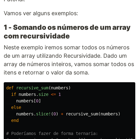
Vamos ver alguns exemplos:
1 - Somando os números de um array
com recursividade
Neste exemplo iremos somar todos os números
de um array utilizando Recursividade. Dado um
array de números inteiros, vamos somar todos os
itens e retornar o valor da soma.
def
recursive_sum
(
numbers
)
if
numbers
.
size
<=
1
numbers
[
0
]
else
numbers
.
slice!
(
0
)
+
recursive_sum
(
numbers
)
end
# Poderíamos fazer de forma ternaria:  