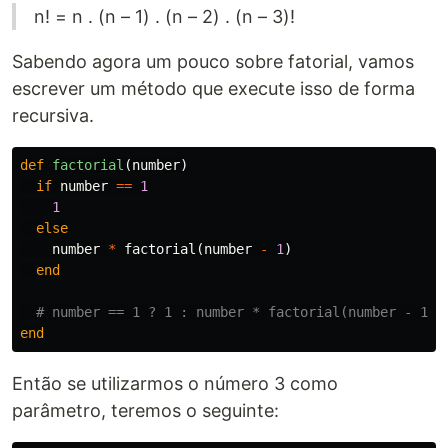
n! = n . (n – 1) . (n – 2) . (n – 3)!
Sabendo agora um pouco sobre fatorial, vamos
escrever um método que execute isso de forma
recursiva.
def
factorial
(
number
)
if
number
==
1
1
else
number
*
factorial
(
number
-
1
)
end
# number == 1 ? 1 : number * factorial(number - 1)
end
Então se utilizarmos o número 3 como
parâmetro, teremos o seguinte: