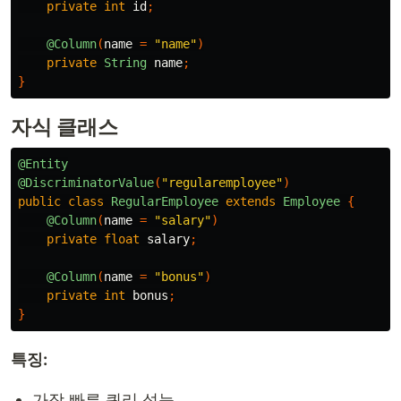
private
int
id
;
@Column
(
name
=
"name"
)
private
String
name
;
}
자식 클래스
@Entity
@DiscriminatorValue
(
"regularemployee"
)
public
class
RegularEmployee
extends
Employee
{
@Column
(
name
=
"salary"
)
private
float
salary
;
@Column
(
name
=
"bonus"
)
private
int
bonus
;
}
특징:
가장 빠른 쿼리 성능