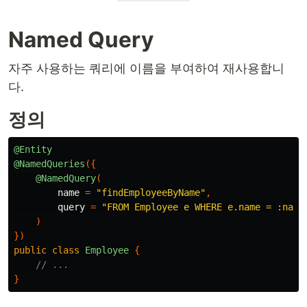
Named Query
자주 사용하는 쿼리에 이름을 부여하여 재사용합니
다.
정의
@Entity
@NamedQueries
({
@NamedQuery
(
name
=
"findEmployeeByName"
,
query
=
"FROM Employee e WHERE e.name = :name
)
})
public
class
Employee
{
// ...
}