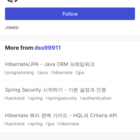
Follow
JOINED
More from
dss99911
Hibernate/JPA - Java ORM 프레임워크
#
programming
#
java
#
hibernate
#
jpa
Spring Security 시작하기 - 기본 설정과 인증
#
backend
#
spring
#
springsecurity
#
authentication
Hibernate 쿼리 완벽 가이드 - HQL과 Criteria API
#
backend
#
spring
#
jpa
#
hibernate