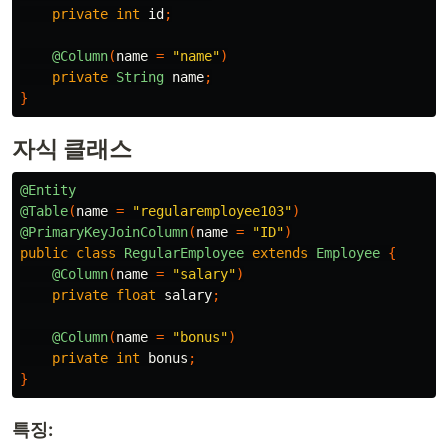
private
int
id
;
@Column
(
name
=
"name"
)
private
String
name
;
}
자식 클래스
@Entity
@Table
(
name
=
"regularemployee103"
)
@PrimaryKeyJoinColumn
(
name
=
"ID"
)
public
class
RegularEmployee
extends
Employee
{
@Column
(
name
=
"salary"
)
private
float
salary
;
@Column
(
name
=
"bonus"
)
private
int
bonus
;
}
특징: