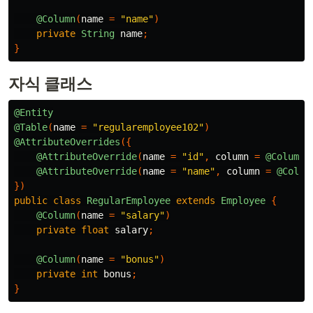
@Column
(
name
=
"name"
)
private
String
name
;
}
자식 클래스
@Entity
@Table
(
name
=
"regularemployee102"
)
@AttributeOverrides
({
@AttributeOverride
(
name
=
"id"
,
column
=
@Column
(
@AttributeOverride
(
name
=
"name"
,
column
=
@Colum
})
public
class
RegularEmployee
extends
Employee
{
@Column
(
name
=
"salary"
)
private
float
salary
;
@Column
(
name
=
"bonus"
)
private
int
bonus
;
}