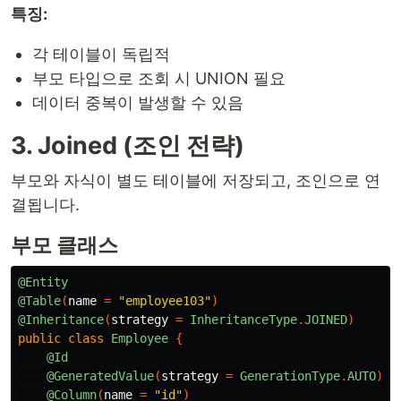
특징:
각 테이블이 독립적
부모 타입으로 조회 시 UNION 필요
데이터 중복이 발생할 수 있음
3. Joined (조인 전략)
부모와 자식이 별도 테이블에 저장되고, 조인으로 연
결됩니다.
부모 클래스
@Entity
@Table
(
name
=
"employee103"
)
@Inheritance
(
strategy
=
InheritanceType
.
JOINED
)
public
class
Employee
{
@Id
@GeneratedValue
(
strategy
=
GenerationType
.
AUTO
)
@Column
(
name
=
"id"
)