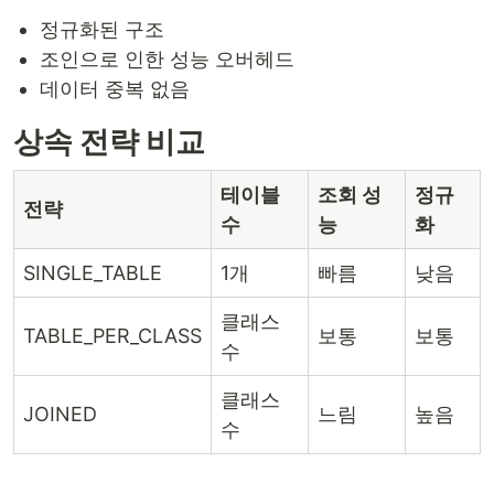
정규화된 구조
조인으로 인한 성능 오버헤드
데이터 중복 없음
상속 전략 비교
테이블
조회 성
정규
전략
수
능
화
SINGLE_TABLE
1개
빠름
낮음
클래스
TABLE_PER_CLASS
보통
보통
수
클래스
JOINED
느림
높음
수