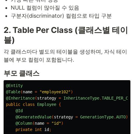
NULL 컬럼이 많아질 수 있음
구분자(discriminator) 컬럼으로 타입 구분
2. Table Per Class (클래스별 테이
블)
각 클래스마다 별도의 테이블을 생성하며, 자식 테이
블에 부모 컬럼이 포함됩니다.
부모 클래스
@Entity
@Table
(
name
=
"employee102"
)
@Inheritance
(
strategy
=
InheritanceType
.
TABLE_PER_CLA
public
class
Employee
{
@Id
@GeneratedValue
(
strategy
=
GenerationType
.
AUTO
)
@Column
(
name
=
"id"
)
private
int
id
;