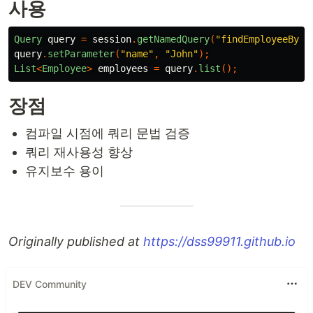
사용
Query
query
=
session
.
getNamedQuery
(
"findEmployeeByNa
query
.
setParameter
(
"name"
,
"John"
);
List
<
Employee
>
employees
=
query
.
list
();
장점
컴파일 시점에 쿼리 문법 검증
쿼리 재사용성 향상
유지보수 용이
Originally published at
https://dss99911.github.io
DEV Community