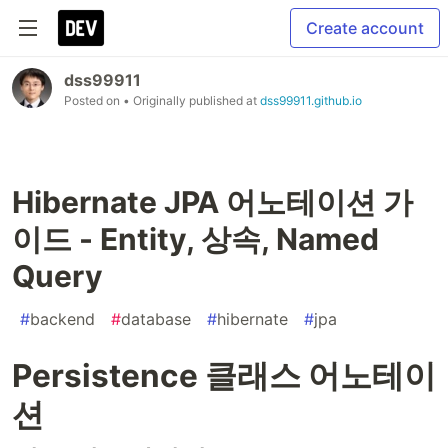
Create account
dss99911
Posted on
• Originally published at
dss99911.github.io
Hibernate JPA 어노테이션 가
이드 - Entity, 상속, Named
Query
#
backend
#
database
#
hibernate
#
jpa
Persistence 클래스 어노테이
션