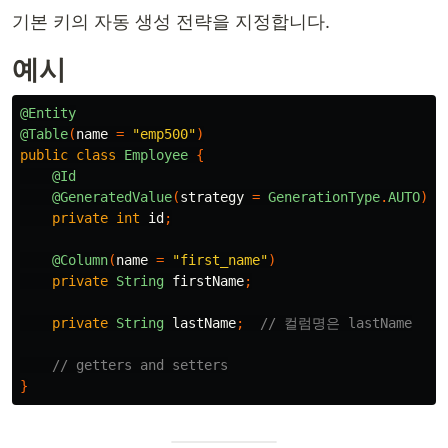
기본 키의 자동 생성 전략을 지정합니다.
예시
@Entity
@Table
(
name
=
"emp500"
)
public
class
Employee
{
@Id
@GeneratedValue
(
strategy
=
GenerationType
.
AUTO
)
private
int
id
;
@Column
(
name
=
"first_name"
)
private
String
firstName
;
private
String
lastName
;
// 컬럼명은 lastName
// getters and setters
}