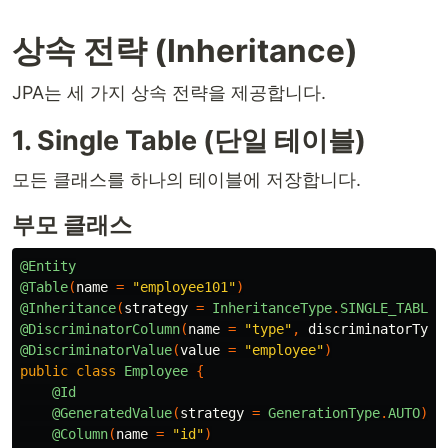
상속 전략 (Inheritance)
JPA는 세 가지 상속 전략을 제공합니다.
1. Single Table (단일 테이블)
모든 클래스를 하나의 테이블에 저장합니다.
부모 클래스
@Entity
@Table
(
name
=
"employee101"
)
@Inheritance
(
strategy
=
InheritanceType
.
SINGLE_TABLE
)
@DiscriminatorColumn
(
name
=
"type"
,
discriminatorType
@DiscriminatorValue
(
value
=
"employee"
)
public
class
Employee
{
@Id
@GeneratedValue
(
strategy
=
GenerationType
.
AUTO
)
@Column
(
name
=
"id"
)