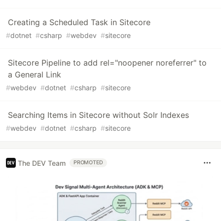
Creating a Scheduled Task in Sitecore
#
dotnet
#
csharp
#
webdev
#
sitecore
Sitecore Pipeline to add rel="noopener noreferrer" to
a General Link
#
webdev
#
dotnet
#
csharp
#
sitecore
Searching Items in Sitecore without Solr Indexes
#
webdev
#
dotnet
#
csharp
#
sitecore
The DEV Team
PROMOTED