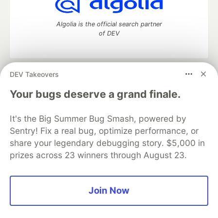
Algolia is the official search partner
of DEV
DEV Takeovers
DEV Community
— A space to discuss and keep up software
development and manage your software career
Your bugs deserve a grand finale.
Home
DEV Challenges
DEV++
Videos
DEV Education Tracks
DEV Help
Advertise on DEV
It's the Big Summer Bug Smash, powered by
Organization Accounts
DEV Showcase
About
Contact
Sentry! Fix a real bug, optimize performance, or
Free Postgres Database
DEV Shop
MLH
Code of Conduct
Privacy Policy
Terms of Use
share your legendary debugging story. $5,000 in
Built on
Forem
— the
open source
software that powers
DEV
prizes across 23 winners through August 23.
and other inclusive communities.
Made with love and
Ruby on Rails
. DEV Community
©
2016 -
2026.
Join Now